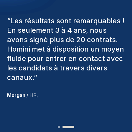
“
Les consultants Homini ont
toujours pris en considération
divers critères pour nous proposer
les bons candidats. Ceux que
nous avons recrutés sont toujours
parmi nous, et personnellement, je
suis très satisfait des nouvelles
recrues.
”
Joakin
/
Deputy-AMLCO
,