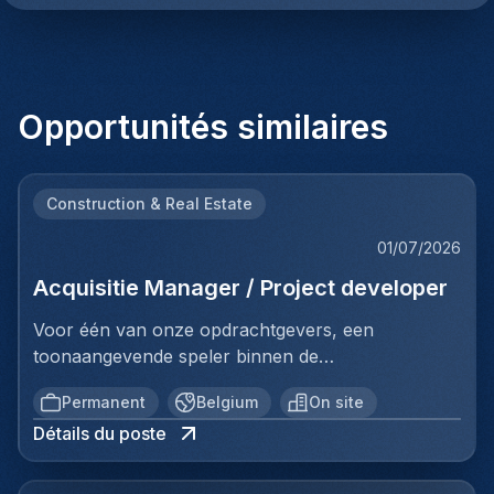
Opportunités similaires
Construction & Real Estate
01/07/2026
Acquisitie Manager / Project developer
Voor één van onze opdrachtgevers, een
toonaangevende speler binnen de
vastgoedinvesteringsmarkt, zijn wij op zoek naar
Permanent
Belgium
On site
een Investment Manager.In deze rol ben je
Détails du poste
verantwoordelijk voor het identificeren, analyseren
en realiseren van nieuwe
investeringsopportuniteiten. Je beheert het