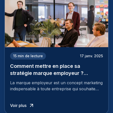
15
min de lecture
17 janv. 2025
Comment mettre en place sa
stratégie marque employeur ?
Découvrez les 7 étapes
La marque employeur est un concept marketing
indispensable à toute entreprise qui souhaite
soutenir son attractivité et fidéliser ses talents. Si
les raisons de construire une marque
Voir plus
employeur solide et positive sont évidentes, ce
travail, pour qu’il soit réussi, ne peut se faire en