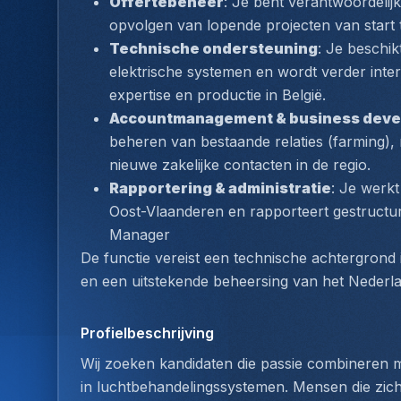
Offertebeheer
: Je bent verantwoordelij
opvolgen van lopende projecten van start t
Technische ondersteuning
: Je beschik
elektrische systemen en wordt verder inter
expertise en productie in België.
Accountmanagement & business dev
beheren van bestaande relaties (farming),
nieuwe zakelijke contacten in de regio.
Rapportering & administratie
: Je werkt
Oost-Vlaanderen en rapporteert gestructur
Manager
De functie vereist een technische achtergrond in
en een uitstekende beheersing van het Nederl
Profielbeschrijving
Wij zoeken kandidaten die passie combineren me
in luchtbehandelingssystemen. Mensen die zich 