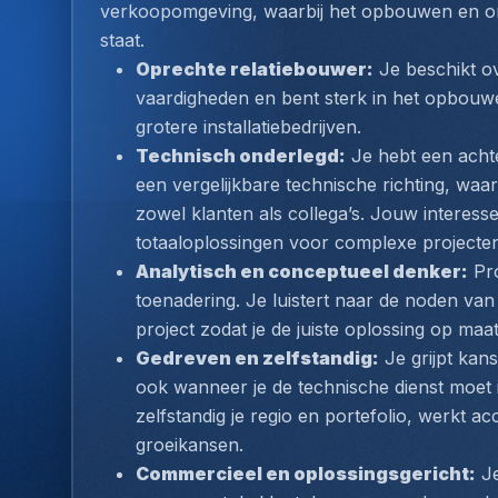
verkoopomgeving, waarbij het opbouwen en on
staat.
Oprechte relatiebouwer:
 Je beschikt o
vaardigheden en bent sterk in het opbouwe
grotere installatiebedrijven.
Technisch onderlegd:
 Je hebt een achte
een vergelijkbare technische richting, waa
zowel klanten als collega’s. Jouw interesse
totaaloplossingen voor complexe projecte
Analytisch en conceptueel denker:
 Pr
toenadering. Je luistert naar de noden van
project zodat je de juiste oplossing op ma
Gedreven en zelfstandig:
 Je grijpt kan
ook wanneer je de technische dienst moet 
zelfstandig je regio en portefolio, werkt ac
groeikansen.
Commercieel en oplossingsgericht:
 J