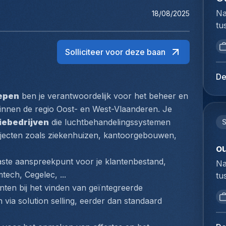
Na
18/08/2025
tu
bi
we
Solliciteer voor deze baan
to
ex
De
du
epen
 ben je verantwoordelijk voor het beheer en 
Ho
innen de regio Oost- en West-Vlaanderen. Je 
pe
lo
tiebedrijven
 die luchtbehandelingssystemen 
S
Ze
projecten zoals ziekenhuizen, kantoorgebouwen, 
co
ou
he
aste aanspreekpunt voor je klantenbestand, 
Na
bi
tech, Cegelec, ...
tu
zo
bi
anten bij het vinden van geïntegreerde 
du
we
ia solution selling, eerder dan standaard 
na
to
va
ex