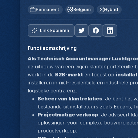
Permanent
Belgium
Hybrid
Link kopiëren
Functieomschrijving
Als Technisch Accountmanager Luchtgro
de uitbouw van een eigen klantenportefeuille b
werkt in de 
B2B-markt
 en focust op 
installa
installeren in niet-residentiële en industriële 
logistieke centra enz.
Beheer van klantrelaties
: Je bent het v
bestaande uit installateurs zoals Equans, Im
Projectmatige verkoop
: Je adviseert kl
oplossingen voor complexe bouwprojecten v
productverkoop.