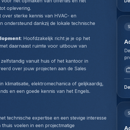
De
k voor het opmaken van offertes en het 
af
du
ot oplevering.
fu
Ho
t over sterke kennis van HVAC- en 
Da
pe
n ondersteund dankzij de lokale technische 
co
lo
S
en
lu
de
elopment
: Hoofdzakelijk richt je je op het 
co
A
ac
 met daarnaast ruimte voor uitbouw van 
he
De
co
bi
pr
bo
 zelfstandig vanuit huis of het kantoor in 
zo
re
on
du
eerd over jouw projecten aan de Sales 
de
ma
na
co
de
va
 klimatisatie, elektromechanica of gelijkaardig, 
qu
lu
De
af
ands en een goede kennis van het Engels.
l'
of
fu
op
op
Da
re
ov
co
re
S
op
en
t technische expertise en een stevige interesse 
la
op
de
thuis voelen in een projectmatige 
à 
A
di