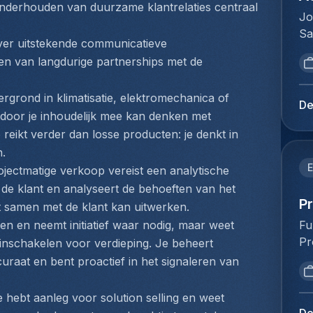
ac
derhouden van duurzame klantrelaties centraal 
et
co
Jo
co
ré
op
Sa
Je
:G
ver uitstekende communicatieve 
vo
de
on
cl
n van langdurige partnerships met de 
in
Th
ma
sa
or
ma
ve
no
kl
rgrond in klimatisatie, elektromechanica of 
de
ev
De
co
ac
rdoor je inhoudelijk mee kan denken met 
wh
pr
qu
pr
id
 reikt verder dan losse producten: je denkt in 
na
de
fr
op
n.
de
an
vo
un
E
kl
ojectmatige verkoop vereist een analytische 
co
re
so
me
 de klant en analyseert de behoeften van het 
de
st
th
P
di
at samen met de klant kan uitwerken.
et
er
bu
co
Fu
sen en neemt initiatief waar nodig, maar weet 
po
me
op
op
Pr
inschakelen voor verdieping. Je beheert 
no
Be
re
vo
va
cl
curaat en bent proactief in het signaleren van 
kl
ac
in
ve
le
st
ex
or
ve
ré
ze
e hebt aanleg voor solution selling en weet 
re
kl
st
ob