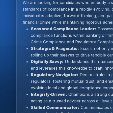
We are looking for candidates who embody a s
standards of compliance in a rapidly evolving, d
individual is adaptive, forward-thinking, and p
financial crime while maintaining rigorous adh
Seasoned Compliance Leader:
 Possess
compliance functions within banking or fint
Crime Compliance and Regulatory Complia
Strategic & Pragmatic:
 Excels not only in
rolling up their sleeves to drive tangible 
Digitally Savvy:
 Understands the nuances 
and leverages this knowledge to craft inno
Regulatory Navigator:
 Demonstrates a p
regulators, fostering mutual trust, and ens
evolving local and global compliance expec
Integrity-Driven:
 Champions a strong cultu
acting as a trusted adviser across all levels
Skilled Communicator:
 Communicates co