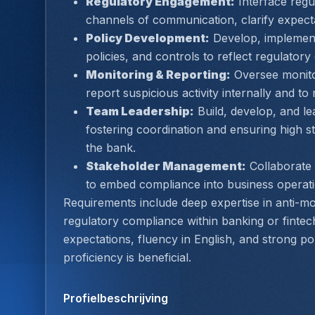
Regulatory Engagement:
 Interface regu
channels of communication, clarify expect
Policy Development:
 Develop, implemen
policies, and controls to reflect regulato
Monitoring & Reporting:
 Oversee monitor
report suspicious activity internally and to 
Team Leadership:
 Build, develop, and l
fostering coordination and ensuring high st
the bank.
Stakeholder Management:
 Collaborate
to embed compliance into business operatio
Requirements include deep expertise in anti-m
regulatory compliance within banking or fintech.
expectations, fluency in English, and strong pol
proficiency is beneficial.
Profielbeschrijving