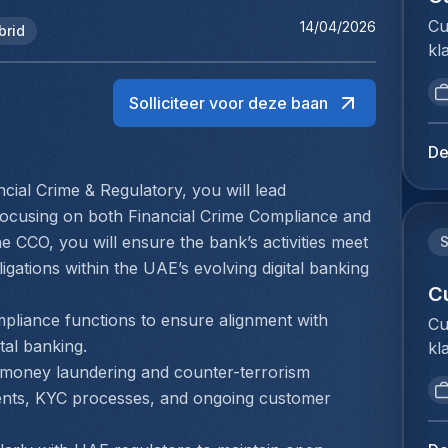
Cu
14/04/2026
brid
kl
We
om
Solliciteer voor deze baan
do
Cu
De
jo
ial Crime & Regulatory, you will lead 
be
 focusing on both Financial Crime Compliance and 
af
ex
e CCO, you will ensure the bank’s activities meet 
do
igations within the UAE’s evolving digital banking 
do
C
vo
mpliance functions to ensure alignment with 
Cu
Vo
tal banking.
kl
ra
We
i-money laundering and counter-terrorism 
fa
om
sments, KYC processes, and ongoing customer 
Zo
do
in
Cu