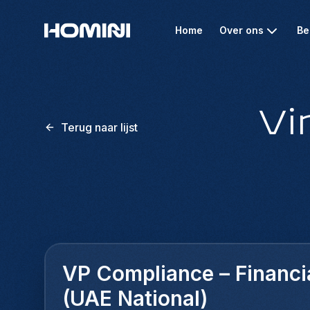
Home
Over ons
Be
Vi
Terug naar lijst
VP Compliance – Financi
(UAE National)