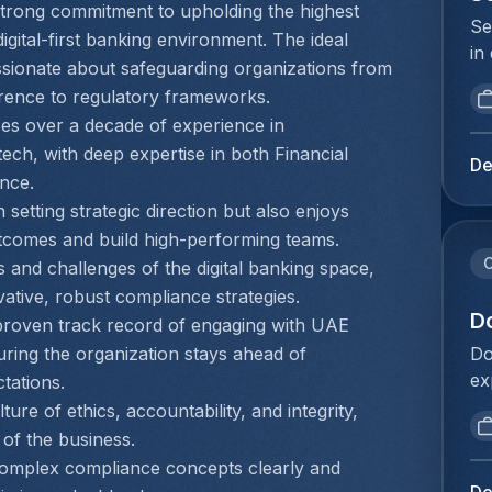
cl
trong commitment to upholding the highest 
in
pe
Se
do
igital-first banking environment. The ideal 
kl
Pl
in
we
do
assionate about safeguarding organizations from 
me
op
IT
co
erence to regulatory frameworks.
kl
Do
in
do
va
es over a decade of experience in 
pr
co
sy
jo
ech, with deep expertise in both Financial 
ke
be
De
kl
nce.
aa
Be
wo
ef
 setting strategic direction but also enjoys 
du
do
do
outcomes and build high-performing teams.
be
lo
tr
me
and challenges of the digital banking space, 
ba
re
be
vative, robust compliance strategies.
ge
ee
D
ve
roven track record of engaging with UAE 
ze
ex
pe
Do
uring the organization stays ahead of 
be
on
Pl
ex
tations.
ee
ra
me
va
& 
re of ethics, accountability, and integrity, 
on
kl
wo
be
 of the business.
ad
va
co
ku
mplex compliance concepts clearly and 
be
jo
ve
do