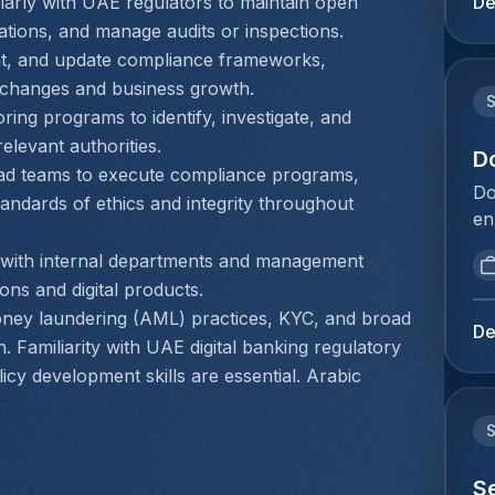
De
larly with UAE regulators to maintain open 
va
jo
ations, and manage audits or inspections.
de
be
t, and update compliance frameworks, 
er
af
ry changes and business growth.
ex
ex
be
ing programs to identify, investigate, and 
do
cu
relevant authorities.
do
D
cl
ead teams to execute compliance programs, 
vo
Do
do
andards of ethics and integrity throughout 
Vo
en
we
ra
la
IT
fa
 with internal departments and management 
ve
in
Zo
ns and digital products.
va
co
in
oney laundering (AML) practices, KYC, and broad 
va
be
De
va
 Familiarity with UAE digital banking regulatory 
me
Be
de
icy development skills are essential. Arabic 
ve
du
er
Af
be
ex
en
me
be
aa
be
cu
re
S
ve