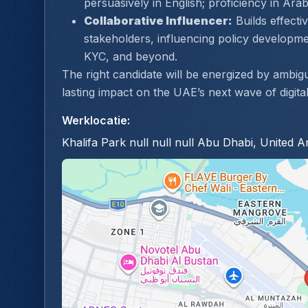
persuasively in English; proficiency in Arab
Collaborative Influencer:
 Builds effecti
stakeholders, influencing policy developme
KYC, and beyond.
The right candidate will be energized by ambig
lasting impact on the UAE’s next wave of digita
Werklocatie
:
Khalifa Park null null null Abu Dhabi, United 