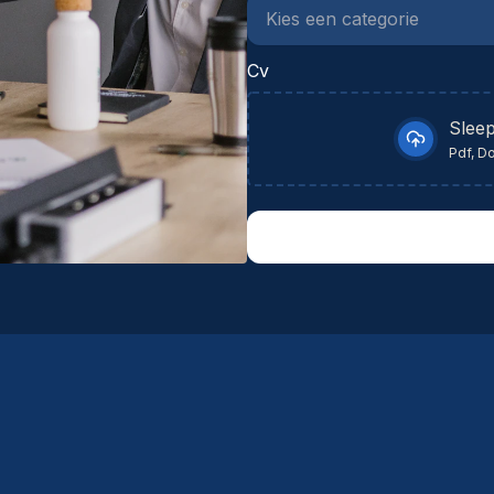
Cv
Sleep
Pdf, D