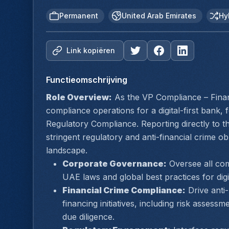
Permanent
United Arab Emirates
Hy
Link kopiëren
Functieomschrijving
Role Overview:
 As the VP Compliance – Financ
compliance operations for a digital-first bank,
Regulatory Compliance. Reporting directly to th
stringent regulatory and anti-financial crime obl
landscape.
Corporate Governance:
 Oversee all co
UAE laws and global best practices for digi
Financial Crime Compliance:
 Drive ant
financing initiatives, including risk asses
due diligence.