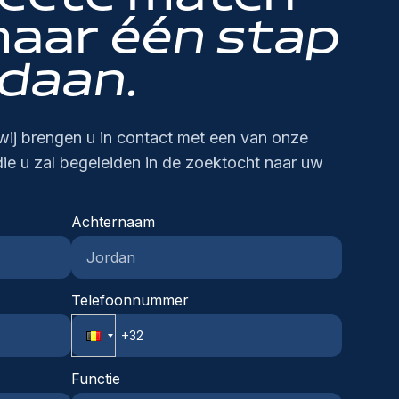
binnen het bedrijfBonus via het employee
maar
één stap
ferral programma (aanbrengpremie voor
euwe medewerkers)
daan.
wij brengen u in contact met een van onze
die u zal begeleiden in de zoektocht naar uw
Achternaam
Telefoonnummer
Functie