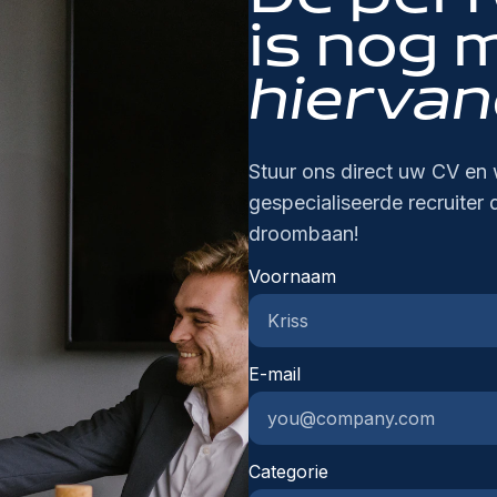
n 
is nog 
re
ni
hiervan
Stuur ons direct uw CV en 
gespecialiseerde recruiter 
droombaan!
Voornaam
E-mail
Categorie