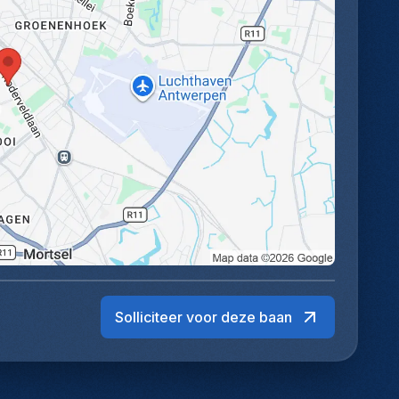
ve
af
Ja
gr
ma
6 
ve
we
& 
le
bo
Su
en
ti
st
Solliciteer voor deze baan