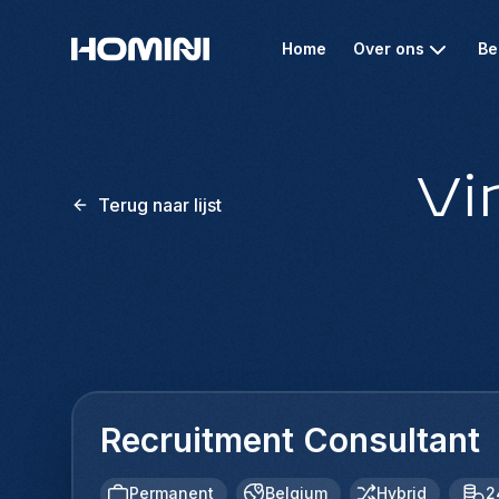
Home
Over ons
Be
Vi
Terug naar lijst
Recruitment Consultant
Permanent
Belgium
Hybrid
2