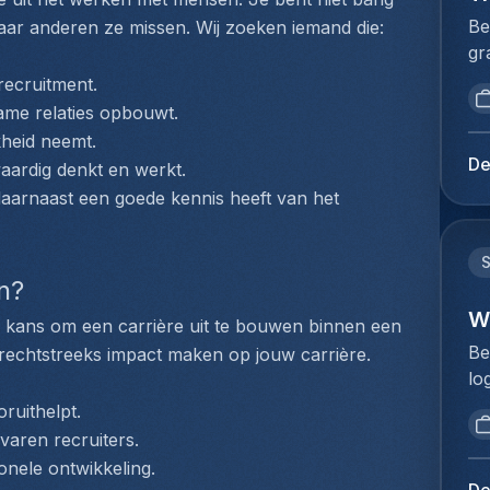
dr
pr
of
Be
 waar anderen ze missen. Wij zoeken iemand die:
op
Ui
aa
gr
we
we
om
pr
va
recruitment.
be
or
Tr
va
me relaties opbouwt.
sa
st
ch
we
heid neemt.
ov
er
me
me
De
waardig denkt en werkt.
na
wa
lo
vo
aarnaast een goede kennis heeft van het 
ve
co
aa
ho
pr
En
we
ve
ge
to
al
he
bo
st
n?
co
op
er
pi
ad
W
on
 de kans om een carrière uit te bouwen binnen een 
of
co
aa
n 
Be
 rechtstreeks impact maken op jouw carrière. 
Le
op
do
we
lo
te
ve
en
sa
da
st
ruithelpt.
we
do
ui
al
Ee
ma
varen recruiters.
va
to
vo
op
je
onele ontwikkeling.
ve
me
co