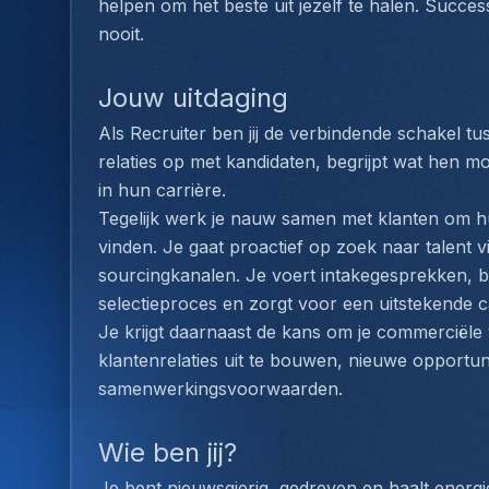
helpen om het beste uit jezelf te halen. Succe
nooit.
Jouw uitdaging
Als Recruiter ben jij de verbindende schakel t
relaties op met kandidaten, begrijpt wat hen mo
in hun carrière. 
Tegelijk werk je nauw samen met klanten om hun
vinden. Je gaat proactief op zoek naar talent v
sourcingkanalen. Je voert intakegesprekken, be
selectieproces en zorgt voor een uitstekende c
Je krijgt daarnaast de kans om je commerciële
klantenrelaties uit te bouwen, nieuwe opportun
samenwerkingsvoorwaarden.
Wie ben jij?
Je bent nieuwsgierig, gedreven en haalt energi