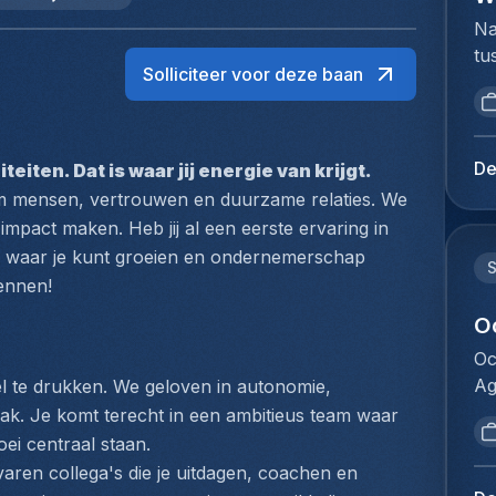
Na
tu
Solliciteer voor deze baan
bi
we
to
ex
De
iten. Dat is waar jij energie van krijgt.
du
om mensen, vertrouwen en duurzame relaties. We 
Ho
mpact maken. Heb jij al een eerste ervaring in 
pe
g waar je kunt groeien en ondernemerschap 
lo
ennen!
Te
ve
O
Te
Oc
op
Ag
pel te drukken. We geloven in autonomie, 
om
co
k. Je komt terecht in een ambitieus team waar 
da
ze
ei centraal staan. 
be
ex
aren collega's die je uitdagen, coachen en 
on
vl