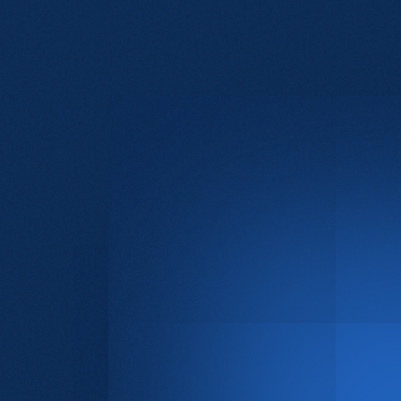
rloning: Marktconform bruto maandloon
hankelijk van ervaring.Extralegale voordelen:
arlijkse bonus, netto-onkostenvergoeding,
oeps- en hospitalisatieverzekering,
altijdcheques en personeelsvoordelen.Verlof:
ADV-dagen en 3 bijkomende sectorale
rlofdagen.Werk & flexibiliteit: Flexibele
rkuren binnen een tweeploegensysteem.Groei
impact: Mogelijkheid om verbeterprojecten te
iden en je carrière binnen logistiek verder uit te
uwen.Interesse in deze functie als Warehouse
pervisor?Ben jij klaar om de leiding te nemen
 een warehouse naar een hoger niveau te
llen? Solliciteer vandaag nog en zet de volgende
ap in jouw logistieke carrière.