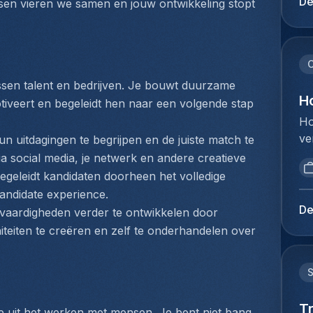
De
ssen vieren we samen en jouw ontwikkeling stopt 
pr
do
aa
Ma
ma
af
om
in
C
da
de
ussen talent en bedrijven. Je bouwt duurzame 
om
we
H
tiveert en begeleidt hen naar een volgende stap 
en
en
Ho
mo
va
ve
 uitdagingen te begrijpen en de juiste match te 
bi
be
bo
be
ia social media, je netwerk en andere creatieve 
tr
Je
he
geleidt kandidaten doorheen het volledige 
te
zo
kl
andidate experience. 
ve
ve
pr
De
 vaardigheden verder te ontwikkelen door 
ve
zo
ra
iteiten te creëren en zelf te onderhandelen over 
ee
af
op
kl
al
me
er
Aa
Je
Mi
we
en
Po
kw
T
ac
e uit het werken met mensen. Je bent niet bang 