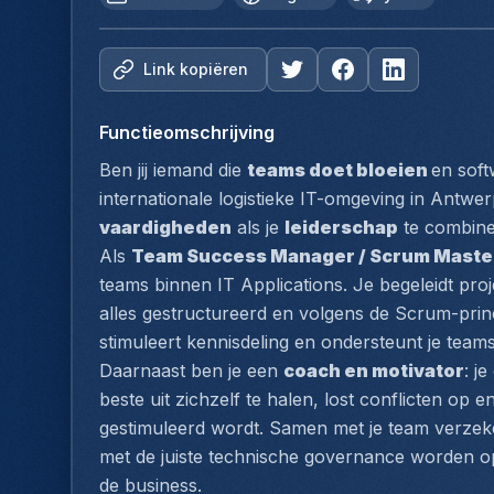
Link kopiëren
Functieomschrijving
Ben jij iemand die 
teams doet bloeien 
en soft
internationale logistieke IT-omgeving in Antwer
vaardigheden
 als je 
leiderschap
 te combin
Als 
Team Success Manager / Scrum Maste
teams binnen IT Applications. Je begeleidt proj
alles gestructureerd en volgens de Scrum-princ
stimuleert kennisdeling en ondersteunt je teams
Daarnaast ben je een 
coach en motivator
: j
beste uit zichzelf te halen, lost conflicten op e
gestimuleerd wordt. Samen met je team verzeker j
met de juiste technische governance worden op
de business.