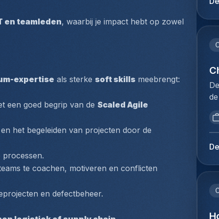
De
mi
in
be
vo
IT en teamleden
, waarbij je impact hebt op zowel 
Lu
ee
de
de
C
op
ve
Je
de
Ch
kl
um-expertise
 als sterke 
soft skills
 meebrengt:
is
De
en
me
de
ie
ui
et een goed begrip van de 
Scaled Agile 
in
pl
ee
da
ex
ve
n het begeleiden van projecten door de 
Vo
co
ni
la
lu
De
pr
éq
le processen.
lu
re
bu
teams te coachen, motiveren en conflicten 
be
ma
no
ex
te
pr
C
vo
reprojecten en defectbeheer.
vl
ph
co
bu
te
H
lu