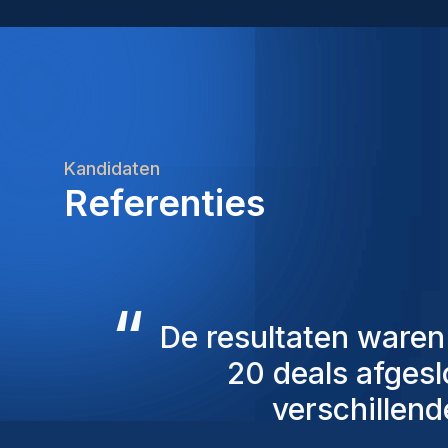
Kandidaten
Referenties
“
De consultants v
overweging genome
mensen die we 
persoonlijk ben ik