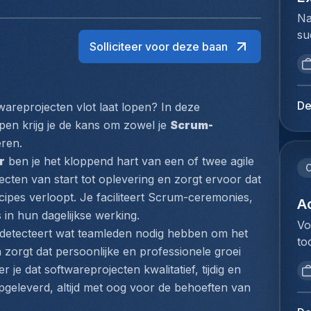
Na
su
Solliciteer voor deze baan
ui
ar
ma
se
De
wareprojecten vlot laat lopen? In deze 
st
pen krijg je de kans om zowel je 
Scrum-
su
eren.
in
r
 ben je het kloppend hart van een of twee agile 
ke
C
ecten van start tot oplevering en zorgt ervoor dat 
zo
ipes verloopt. Je faciliteert Scrum-ceremonies, 
vo
Ac
 in hun dagelijkse werking.
An
Vo
e detecteert wat teamleden nodig hebben om het 
ee
to
gr
n zorgt dat persoonlijke en professionele groei 
va
en
e dat softwareprojecten kwalitatief, tijdig en 
ee
co
geleverd, altijd met oog voor de behoeften van 
ve
de
an