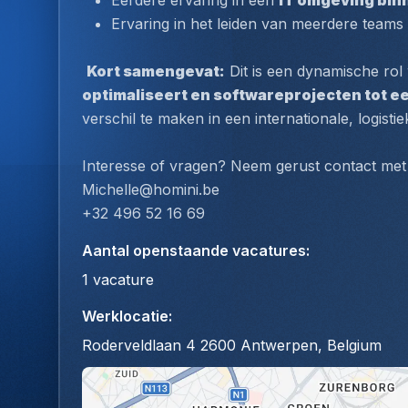
Eerdere ervaring in een 
IT omgeving binn
Ervaring in het leiden van meerdere teams t
Kort samengevat:
 Dit is een dynamische rol 
optimaliseert en softwareprojecten tot e
verschil te maken in een internationale, logistie
Interesse of vragen? Neem gerust contact met 
Michelle@homini.be
+32 496 52 16 69
Aantal openstaande vacatures
:
1
vacature
Werklocatie
:
Roderveldlaan 4 2600 Antwerpen, Belgium