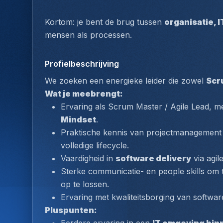
Kortom: je bent de brug tussen 
organisatie, 
mensen als processen.
Profielbeschrijving
We zoeken een energieke leider die zowel 
Scr
Wat je meebrengt:
Ervaring als Scrum Master / Agile Lead, m
Mindset
.
Praktische kennis van projectmanagement e
volledige lifecycle.
Vaardigheid in 
software delivery
 via agi
Sterke communicatie- en people skills om 
op te lossen.
Ervaring met kwaliteitsborging van softwa
Pluspunten: