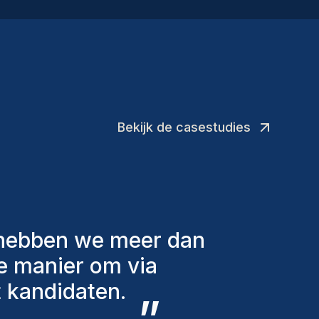
Bekijk de casestudies
lende factoren in
 aan te bieden. De
eeds bij ons en
oevoegingen aan ons