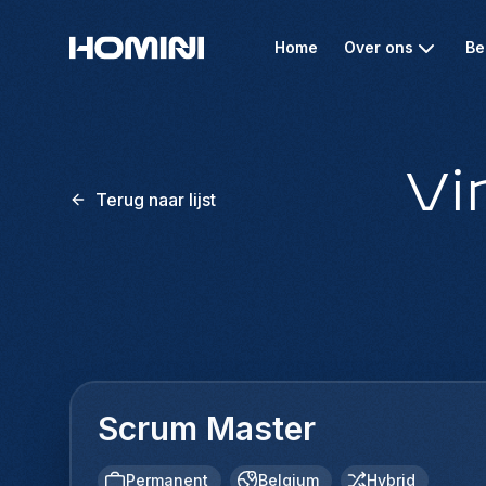
Home
Over ons
Be
Vi
Terug naar lijst
Scrum Master
Permanent
Belgium
Hybrid