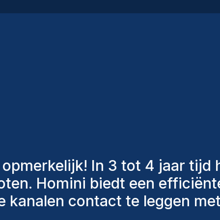
an Homini hebben altijd verschil
n om ons de juiste kandidaten
hebben aangenomen, zijn nog st
 zeer tevreden met de recente t