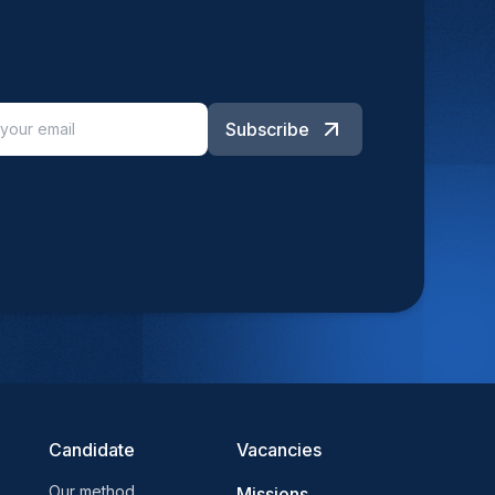
Subscribe
Candidate
Vacancies
Our method
Missions