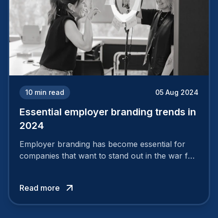
10
min read
05 Aug 2024
Essential employer branding trends in
2024
Employer branding has become essential for
companies that want to stand out in the war for
talent. In 2024, your employer brand should be
authentic, embrace diversity and be flexible to
Read more
attract the best profiles.