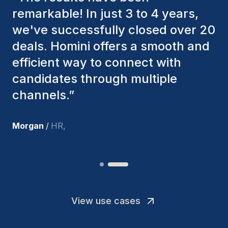
consistently considered various
factors to ensure they present the
best candidates. The individuals
we've hired are still with us, and
I’m truly pleased with the new
team members.
”
Joakin
/
Deputy-AMLCO
,
View use cases