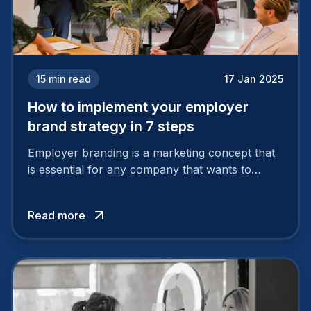
15
min read
17 Jan 2025
How to implement your employer
brand strategy in 7 steps
Employer branding is a marketing concept that
is essential for any company that wants to
support its attractiveness and promote loyalty
among its talent. While the reasons to build a
Read more
solid and positive employer brand are clear, you
cannot simply wave a magic wand for it to be
successful. It requires a series of actions.