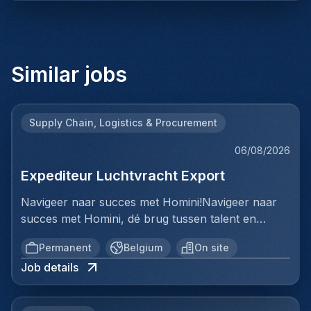
Similar jobs
Supply Chain, Logistics & Procurement
06/08/2026
Expediteur Luchtvracht Export
Navigeer naar succes met Homini!Navigeer naar
succes met Homini, dé brug tussen talent en
uitmuntende opportuniteiten binnen de
Permanent
Belgium
On site
arbeidsmarkt. Als voorloper in wervingsdiensten,
Job details
matchen we toptalent met topbedrijven in diverse
sectoren. Met onze expertise en toewijding streven
we naar duurzame relaties en succesvolle