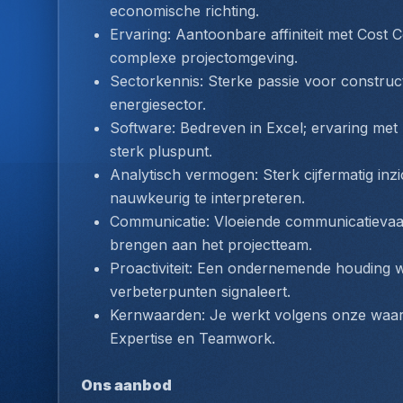
economische richting.
Ervaring: Aantoonbare affiniteit met Cost C
complexe projectomgeving.
Sectorkennis: Sterke passie voor construc
energiesector.
Software: Bedreven in Excel; ervaring met
sterk pluspunt.
Analytisch vermogen: Sterk cijfermatig inz
nauwkeurig te interpreteren.
Communicatie: Vloeiende communicatievaar
brengen aan het projectteam.
Proactiviteit: Een ondernemende houding waa
verbeterpunten signaleert.
Kernwaarden: Je werkt volgens onze waard
Expertise en Teamwork.
Ons aanbod