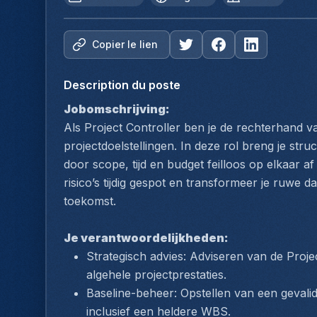
Copier le lien
Description du poste
Jobomschrijving:
Als Project Controller ben je de rechterhand 
projectdoelstellingen. In deze rol breng je stru
door scope, tijd en budget feilloos op elkaar 
risico’s tijdig gespot en transformeer je ruwe 
toekomst.
Je verantwoordelijkheden:
Strategisch advies: Adviseren van de Proj
algehele projectprestaties.
Baseline-beheer: Opstellen van een gevalid
inclusief een heldere WBS.