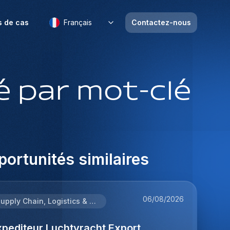
s de cas
Français
Contactez-nous
 par mot-clé
ortunités similaires
06/08/2026
Supply Chain, Logistics & Procurement
xpediteur Luchtvracht Export