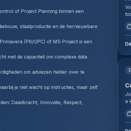
pr
li
ag
Vo
st
mo
ontrol of Project Planning binnen een 
in
to
pe
fo
vo
va
we
pr
ad
tiebouw, staalproductie en de hernieuwbare 
ee
wo
qu
sy
ve
ex
te
fa
 Primavera (P6/OPC) of MS Project is een 
an
(e
Dé
ré
gr
in
bo
ré
si
vo
icht met de capaciteit om complexe data 
be
pe
pr
ee
pr
d'
va
de
E
co
digheden om adviezen helder over te 
zé
ad
ve
me
de
be
de
C
bu
rbij je niet wacht op instructies, maar zelf 
im
me
is
be
Jo
cu
jo
me
Fr
a 
Ex
en: Daadkracht, Innovatie, Respect, 
mi
ui
te
op
ge
st
ee
we
po
da
Ex
ve
pr
ma
de
in
ni
we
un
vo