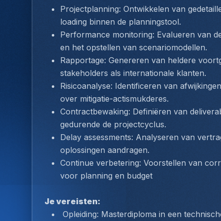
Projectplanning: Ontwikkelen van gedetaill
loading
 binnen de planningstool.
Performance monitoring: Evalueren van de
en het opstellen van scenariomodellen.
Rapportage: Genereren van heldere voortg
stakeholders als internationale klanten.
Risicoanalyse: Identificeren van afwijkinge
over mitigatie-actismukderes.
Contractbewaking: Definiëren van delivera
gedurende de projectcyclus.
Delay assessments: Analyseren van vertrag
oplossingen aandragen.
Continue verbetering: Voorstellen van corr
voor planning en budget
Je vereisten:
 Opleiding: Masterdiploma in een technische (Engineering/Bouw) of financieel-