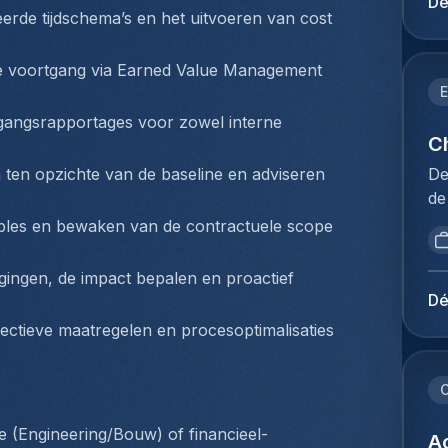
Dé
mi
eerde tijdschema’s en het uitvoeren van 
cost 
be
be
kl
Lu
ve
 voortgang via 
Earned Value Management
de
va
E
op
pr
angsrapportages voor zowel interne 
Je
on
Ch
kl
of
De
n ten opzichte van de baseline en adviseren 
en
le
de
ie
on
dé
pl
bles en bewaken van de contractuele scope 
we
pr
ex
op
se
co
ingen, de impact bepalen en proactief 
vo
de
lu
Dé
be
ge
lu
ectieve maatregelen en procesoptimalisaties 
va
Re
be
ve
et
ex
id
la
C
vo
ka
de
co
on
pl
Ac
lu