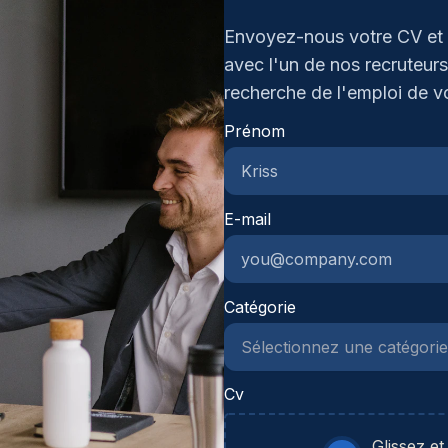
:R
bu
pl
Envoyez-nous votre CV et 
cl
co
avec l'un de nos recruteurs
re
in
te
recherche de l'emploi de v
id
en
au
Prénom
co
ch
in
de
Ap
qu
te
E-mail
ef
le
mu
pe
de
ab
Catégorie
de
in
im
Cv
as
ba
Glissez et