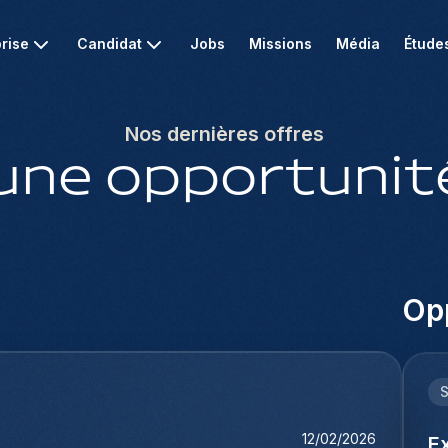
rise
Candidat
Jobs
Missions
Média
Étude
Nos dernières offres
une opportunité
Opp
12/02/2026
E