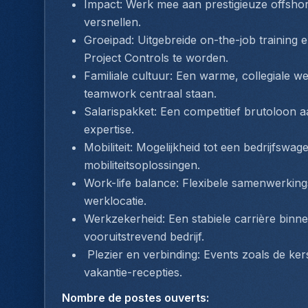
Impact: Werk mee aan prestigieuze offshore
versnellen.
Groeipad: Uitgebreide on-the-job training 
Project Controls te worden.
Familiale cultuur: Een warme, collegiale 
teamwork centraal staan.
Salarispakket: Een competitief brutoloon a
expertise.
Mobiliteit: Mogelijkheid tot een bedrijfswage
mobiliteitsoplossingen.
Work-life balance: Flexibele samenwerking
werklocatie.
Werkzekerheid: Een stabiele carrière binnen
vooruitstrevend bedrijf.
 Plezier en verbinding: Events zoals de kerstborrel, familiedagen, teambuildings en 
vakantie-recepties.
Nombre de postes ouverts
: