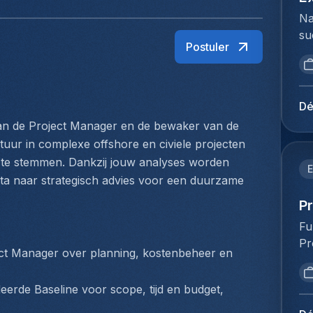
Na
su
Postuler
ui
ar
ma
se
Dé
st
van de Project Manager en de bewaker van de 
su
ctuur in complexe offshore en civiele projecten 
in
af te stemmen. Dankzij jouw analyses worden 
ke
E
data naar strategisch advies voor een duurzame 
zo
vo
P
An
Fu
ee
Pr
gr
ect Manager over planning, kostenbeheer en 
va
en
ve
co
eerde Baseline voor scope, tijd en budget, 
ve
de
st