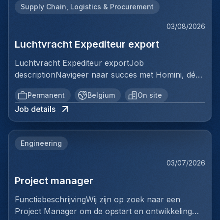
Supply Chain, Logistics & Procurement
03/08/2026
Luchtvracht Expediteur export
Luchtvracht Expediteur exportJob
descriptionNavigeer naar succes met Homini, dé
brug tussen talent en uitmuntende opportuniteiten
Permanent
Belgium
On site
binnen de arbeidsmarkt. Als voorloper in
Job details
wervingsdiensten, matchen we toptalent met
topbedrijven in diverse sectoren. Met onze
expertise en toewijding streven we naar duurzame
Engineering
relaties en succesvolle plaatsingen. Bij Homini staat
elk individu centraal; we vinden de perfecte match,
03/07/2026
keer op keer.Voor ons team logistiek & distributie
Project manager
zoeken we: Luchtvracht Expediteur export Jouw
verantwoordelijkheden:In deze administratieve
FunctiebeschrijvingWij zijn op zoek naar een
functie maak je deel uit van de luchtvrachtafdeling
Project Manager om de opstart en ontwikkeling
en zorg je ervoor dat exportdossiers correct en