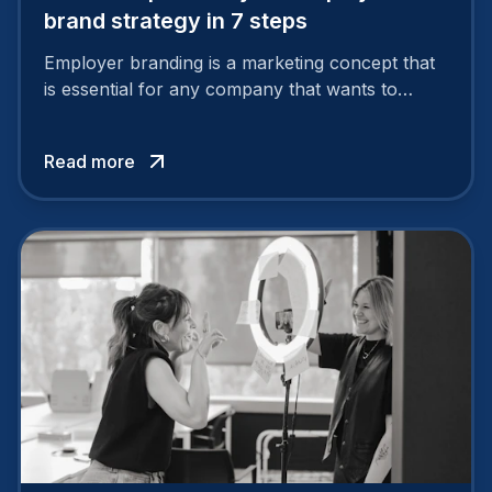
brand strategy in 7 steps
Employer branding is a marketing concept that
is essential for any company that wants to
support its attractiveness and promote loyalty
among its talent. While the reasons to build a
Read more
solid and positive employer brand are clear, you
cannot simply wave a magic wand for it to be
successful. It requires a series of actions.