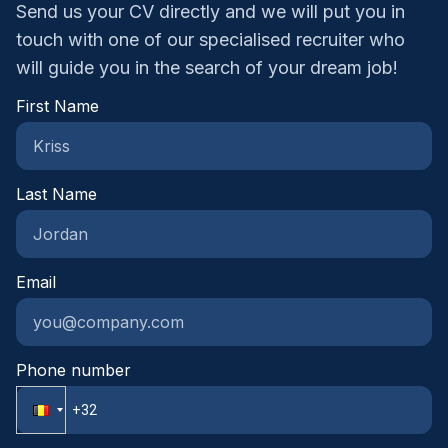
verder in jouw proces.
Send us your CV directly and we will put you in
om relaties op lange termijn uit te bouwen.
Contract van onbepaalde duur: binnen een
touch with one of our specialised recruiter who
internationaal, professioneel bedrijf.Opleidings- en
will guide you
in the search of your dream job!
ontwikkelingsprogramma, met
doorgroeimogelijkheden.Voordelenpakket: betaalde
First Name
vakantiedagen, ziekte- en verlofregelingen,
hospitalisatieverzekering, pensioenplan, Employee
Stock Purchase Plan.Internationale
werkomgeving: samenwerken met collega’s
Last Name
wereldwijd in een professioneel en klantgericht
team.ref: 71951Interesse?Neem vandaag nog
contact met ons op, dan helpen wij jou graag
Email
verder in jouw proces.
Phone number