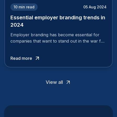
10
min read
05 Aug 2024
Essential employer branding trends in
2024
Employer branding has become essential for
companies that want to stand out in the war for
talent. In 2024, your employer brand should be
authentic, embrace diversity and be flexible to
Read more
attract the best profiles.
View all