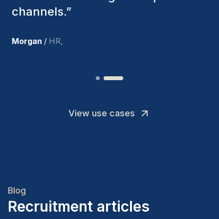
team members.
”
Joakin
/
Deputy-AMLCO
,
View use cases
Blog
Recruitment articles