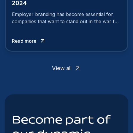
2024
Employer branding has become essential for
companies that want to stand out in the war for
talent. In 2024, your employer brand should be
authentic, embrace diversity and be flexible to
Read more
attract the best profiles.
View all
Become part of