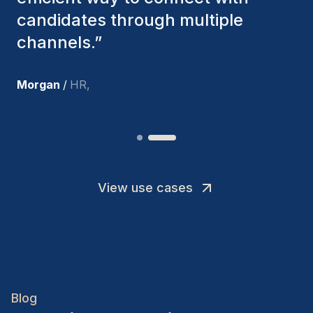
I’m truly pleased with the new
team members.
”
Joakin
/
Deputy-AMLCO
,
View use cases
Blog