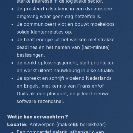
sterke interesse in de logistieke sector.
Je presteert uitstekend in een dynamische 
omgeving waar geen dag hetzelfde is.
Je communiceert vlot en bouwt moeiteloos 
solide klantenrelaties op.
Je haalt energie uit het werken met strakke 
deadlines en het nemen van (last-minute) 
beslissingen.
Je denkt oplossingsgericht, stelt prioriteiten 
en werkt uiterst nauwkeurig in elke situatie.
Je spreekt en schrijft vloeiend Nederlands 
en Engels, met kennis van Frans en/of 
Duits als een pluspunt, en je leert nieuwe 
software razendsnel.
Wat je kan verwachten ?
Locatie:
 Antwerpen (makkelijk bereikbaar)
Een competitief salaris, afhankelijk van 