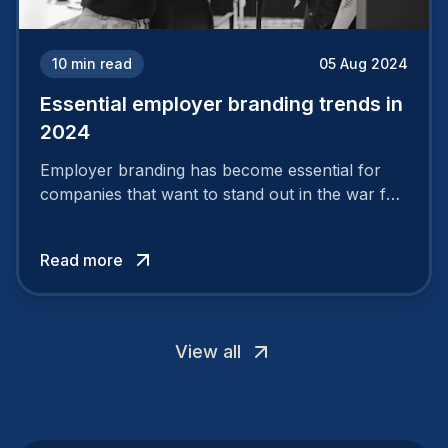
10
min read
05 Aug 2024
Essential employer branding trends in
2024
Employer branding has become essential for
companies that want to stand out in the war for
talent. In 2024, your employer brand should be
authentic, embrace diversity and be flexible to
Read more
attract the best profiles.
View all