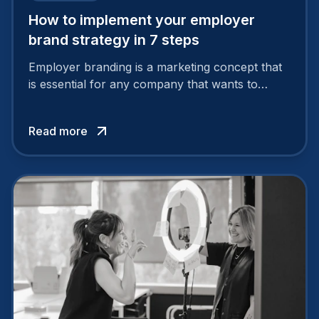
How to implement your employer
brand strategy in 7 steps
Employer branding is a marketing concept that
is essential for any company that wants to
support its attractiveness and promote loyalty
among its talent. While the reasons to build a
Read more
solid and positive employer brand are clear, you
cannot simply wave a magic wand for it to be
successful. It requires a series of actions.