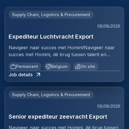
Supply Chain, Logistics & Procurement
06/08/2026
Expediteur Luchtvracht Export
Navigeer naar succes met Homini!Navigeer naar
succes met Homini, dé brug tussen talent en
uitmuntende opportuniteiten binnen de
Permanent
Belgium
On site
arbeidsmarkt. Als voorloper in wervingsdiensten,
Job details
matchen we toptalent met topbedrijven in diverse
sectoren. Met onze expertise en toewijding streven
we naar duurzame relaties en succesvolle
Supply Chain, Logistics & Procurement
plaatsingen. Bij Homini staat elk individu centraal;
we vinden de perfecte match, keer op keer.Voor
06/08/2026
ons team Logistiek & Distributie zoeken we een
Senior expediteur zeevracht Export
Expediteur Luchtvracht Export voor een
internationale logistieke speler in Antwerpen.Ben jij
Navigeer naar succes met Homini, dé brug tussen