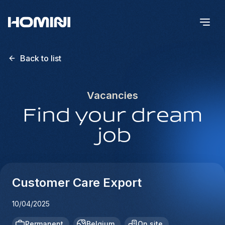
Back to list
Vacancies
Find your dream
job
Customer Care Export
10/04/2025
Permanent
Belgium
On site