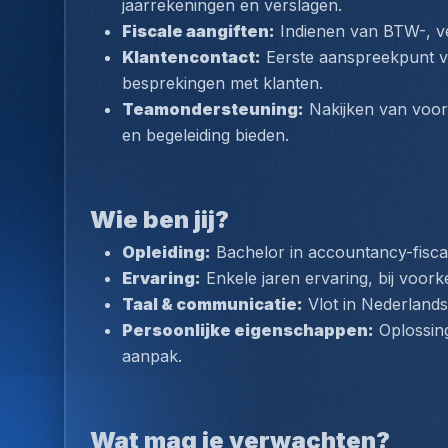
jaarrekeningen en verslagen.
Fiscale aangiften:
 Indienen van BTW-, v
Klantencontact:
 Eerste aanspreekpunt v
besprekingen met klanten.
Teamondersteuning:
 Nakijken van voor
en begeleiding bieden.
Wie ben jij?
Opleiding:
 Bachelor in accountancy-fiscali
Ervaring:
 Enkele jaren ervaring, bij voo
Taal & communicatie:
 Vlot in Nederland
Persoonlijke eigenschappen:
 Oplossing
aanpak.
Wat mag je verwachten?