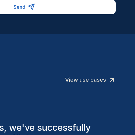
Send
View use cases
d various factors to