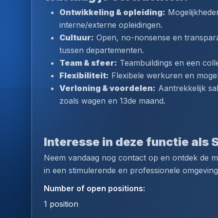
Ontwikkeling & opleiding:
 Mogelijkheden
interne/externe opleidingen.
Cultuur:
 Open, no-nonsense en transpar
tussen departementen.
Team & sfeer:
 Teambuildings en een colle
Flexibiliteit:
 Flexibele werkuren en mogeli
Verloning & voordelen:
 Aantrekkelijk sa
zoals wagen en 13de maand.
Interesse in deze functie als
Neem vandaag nog contact op en ontdek de mog
in een stimulerende en professionele omgeving
Number of open positions
:
1
position