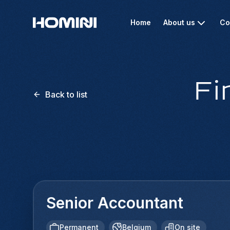
Home
About us
Co
Fi
Back to list
Senior Accountant
Permanent
Belgium
On site