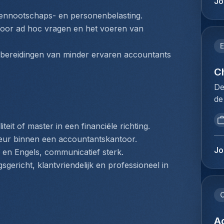
Jo
on
be
ennootschaps- en personenbelasting.
de
kl
oor ad hoc vragen en het voeren van 
na
ve
dr
va
E
di
bereidingen van minder ervaren accountants 
pr
lu
on
Ch
ve
of
De
up
le
de
tr
on
dé
va
we
pr
lu
teit of master in een financiële richting.
op
se
op
rkeur binnen een accountantskantoor.
vo
de
fo
Jo
s en Engels, communicatief sterk.
be
ge
on
sgericht, klantvriendelijk en professioneel in 
va
Re
pr
ve
et
we
id
la
C
bi
ka
de
op
on
pl
Ac
gr