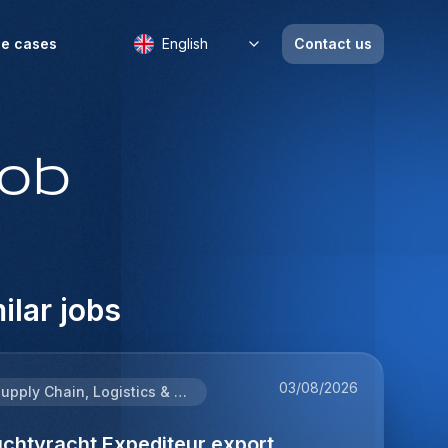
e cases
English
Contact us
job
ilar jobs
03/08/2026
Supply Chain, Logistics & Procurement
uchtvracht Expediteur export