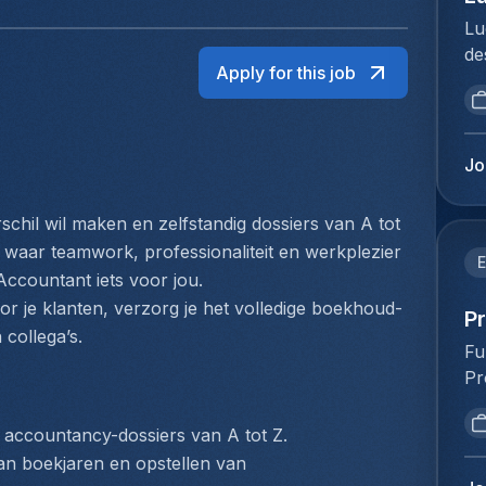
Lu
de
Apply for this job
br
op
vo
to
Jo
Me
du
schil wil maken en zelfstandig dossiers van A tot 
Ho
waar teamwork, professionaliteit en werkplezier 
pe
E
Accountant iets voor jou.
lo
r je klanten, verzorg je het volledige boekhoud- 
Ex
P
 collega’s.
ve
Fu
fu
Pr
lu
va
ex
ve
 accountancy-dossiers van A tot Z.
Je
ve
van boekjaren en opstellen van 
op
st