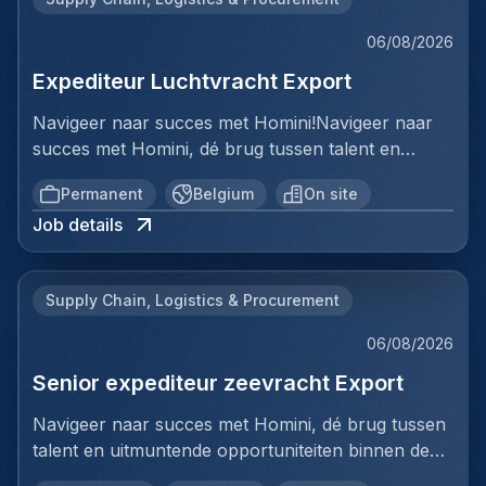
06/08/2026
Expediteur Luchtvracht Export
Navigeer naar succes met Homini!Navigeer naar
succes met Homini, dé brug tussen talent en
uitmuntende opportuniteiten binnen de
Permanent
Belgium
On site
arbeidsmarkt. Als voorloper in wervingsdiensten,
Job details
matchen we toptalent met topbedrijven in diverse
sectoren. Met onze expertise en toewijding streven
we naar duurzame relaties en succesvolle
Supply Chain, Logistics & Procurement
plaatsingen. Bij Homini staat elk individu centraal;
we vinden de perfecte match, keer op keer.Voor
06/08/2026
ons team Logistiek & Distributie zoeken we een
Senior expediteur zeevracht Export
Expediteur Luchtvracht Export voor een
internationale logistieke speler in Antwerpen.Ben jij
Navigeer naar succes met Homini, dé brug tussen
een geboren organisator met een passie voor
talent en uitmuntende opportuniteiten binnen de
internationale logistiek? Werk je graag in een
arbeidsmarkt. Als voorloper in wervingsdiensten,