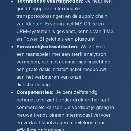
Technische vaardigheden:
 Je hebt een 
goed begrip van intermodale 
transportoplossingen en de supply chain 
van klanten. Ervaring met MS Office en 
CRM-systemen is gewenst; kennis van TMS 
en Power BI geldt als een pluspunt.
Persoonlijke kwaliteiten:
 We zoeken 
een teamspeler met een sterk analytisch 
vermogen, die met commercieel inzicht en 
een grote dosis initiatief actief meebouwt 
aan het verbeteren van onze 
dienstverlening.
Competenties:
 Je bent zelfstandig, 
behoudt overzicht onder druk en herkent 
commerciële kansen. Je verdiept je graag in 
nieuwe trends binnen intermodaal vervoer 
en vertaalt klantvragen moeiteloos naar 
efficiënte oplossingen.