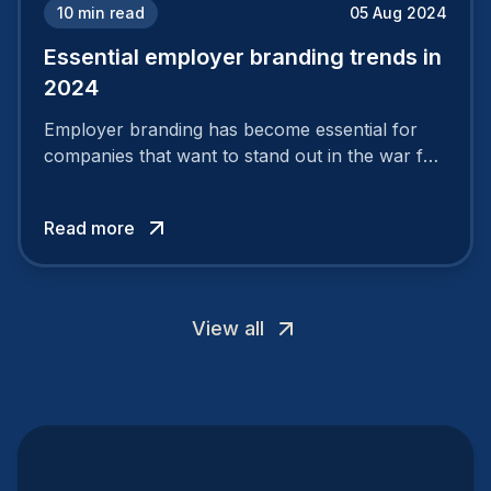
10
min read
05 Aug 2024
Essential employer branding trends in
2024
Employer branding has become essential for
companies that want to stand out in the war for
talent. In 2024, your employer brand should be
authentic, embrace diversity and be flexible to
Read more
attract the best profiles.
View all