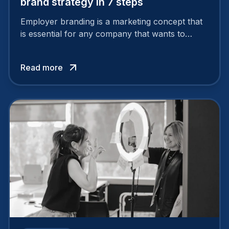
brand strategy in 7 steps
Employer branding is a marketing concept that
is essential for any company that wants to
support its attractiveness and promote loyalty
among its talent. While the reasons to build a
Read more
solid and positive employer brand are clear, you
cannot simply wave a magic wand for it to be
successful. It requires a series of actions.