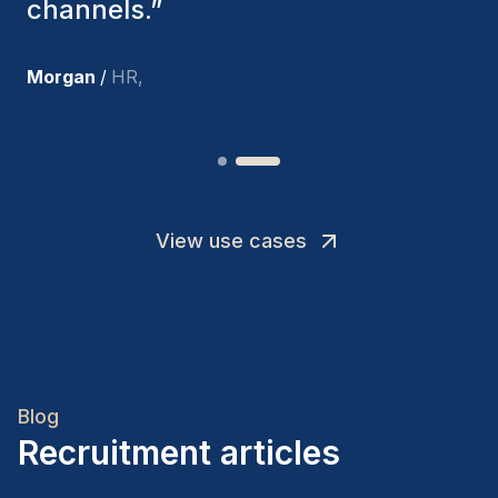
team members.
”
Joakin
/
Deputy-AMLCO
,
View use cases
Blog
Recruitment articles