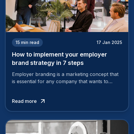
15
min read
17 Jan 2025
How to implement your employer
brand strategy in 7 steps
Employer branding is a marketing concept that
is essential for any company that wants to
support its attractiveness and promote loyalty
among its talent. While the reasons to build a
Read more
solid and positive employer brand are clear, you
cannot simply wave a magic wand for it to be
successful. It requires a series of actions.