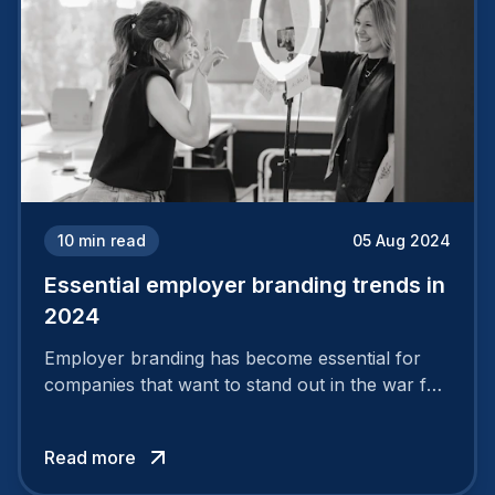
10
min read
05 Aug 2024
Essential employer branding trends in
2024
Employer branding has become essential for
companies that want to stand out in the war for
talent. In 2024, your employer brand should be
authentic, embrace diversity and be flexible to
Read more
attract the best profiles.