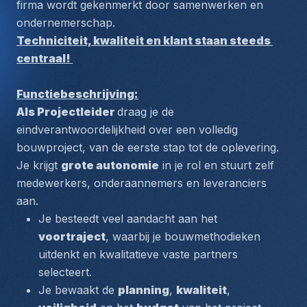
firma wordt gekenmerkt door samenwerken en 
ondernemerschap. 
Techniciteit, kwaliteit en klant staan steeds 
centraal! 
Functiebeschrijving:
Als Projectleider 
draag je de 
eindverantwoordelijkheid over een volledig 
bouwproject, van de eerste stap tot de oplevering. 
Je krijgt 
grote autonomie
 in je rol en stuurt zelf 
medewerkers, onderaannemers en leveranciers 
aan.
Je besteedt veel aandacht aan het 
voortraject
, waarbij je bouwmethodieken 
uitdenkt en kwalitatieve vaste partners 
selecteert.
Je bewaakt de 
planning
, 
kwaliteit
, 