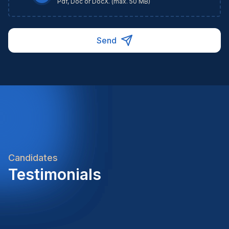
Pdf, Doc or DocX. (max. 50 MB)
Send
Candidates
Testimonials