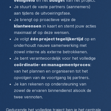
veiligheid
 en het 
budget
 van het project.
Je stuurt de vaste partners (aannemers) 
aan tijdens de uitvoeiringsfase. 
Je brengt op proactieve wijze de 
klantwensen
 in kaart en stemt jouw acties 
maximaal af op deze wensen.
Je volgt 
één project tegelijkertijd
 op en 
onderhoudt nauwe samenwerking met 
zowel interne als externe betrokkenen.
Je bent verantwoordelijk voor het volledige 
coördinatie- en managementproces
: 
van het plannen en organiseren tot het 
opvolgen van de voortgang bij partners.
Je kan rekenen op ondersteuning van 
zowel de ervaren binnendienst alsook de 
twee vennoten. 
Gedurende het volledige traject ben je het centrale 