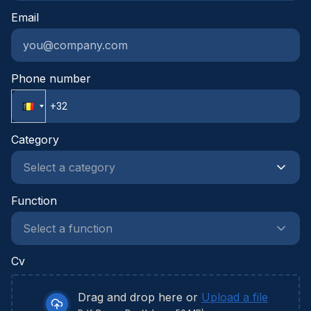
en onderaannemers.Je combineert een technische
Email
mindset met een commerciële ingesteldheid en
sterke onderhandelingsvaardigheden.Je werkt
gestructureerd, neemt initiatief en durft
verantwoordelijkheid op te nemen in een
Phone number
dynamische projectomgeving.
Category
Function
Cv
Drag and drop here or
Upload a file