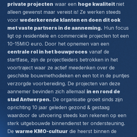
private projecten
 waar een 
hoge kwaliteit 
niet 
alleen gewenst maar vereist is! Ze werken steeds 
voor 
wederkerende klanten en doen dit ook 
met vaste partners in de aanneming.
 Hun focus 
ligt op residentiële en commerciële projecten tot een 
10-15MIO euro. Door het opnemen van een 
centrale rol in het bouwproces
 vanaf de 
startfase, zijn de projectleiders betrokken in het 
voortraject waar ze actief meedenken over de 
geschikte bouwmethodieken en een tot in de puntjes 
verzorgde voorbereiding. De projecten van deze 
aannemer bevinden zich allemaal 
in en rond de 
stad Antwerpen.
 De organisatie groeit sinds zijn 
oprichting 10 jaar geleden gezond & gestaag 
waardoor de uitvoering steeds kan rekenen op een 
sterk uitgebouwde binnendienst ter ondersteuning. 
De 
warme KMO-cultuur
 die heerst binnen de 