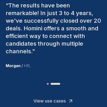
“
The Homini consultants have
consistently considered various
factors to ensure they present the
best candidates. The individuals
we've hired are still with us, and
I’m truly pleased with the new
team members.
”
Joakin
/
Deputy-AMLCO
,
View use cases