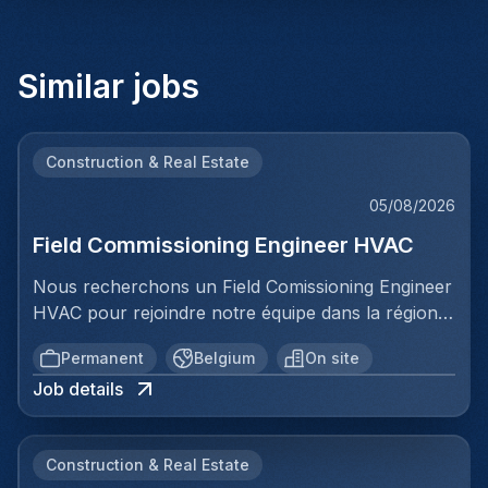
Similar jobs
Construction & Real Estate
05/08/2026
Field Commissioning Engineer HVAC
Nous recherchons un Field Comissioning Engineer
HVAC pour rejoindre notre équipe dans la région
de Bruxelles. Dans ce rôle, vous fournirez une
Permanent
Belgium
On site
assistance technique sur site lors de la mise en
Job details
service et du démarrage des installations HVAC
pour nos clients. Vous serez responsable de
garantir que les systèmes de ventilation et
Construction & Real Estate
climatisation sont correctement installés,