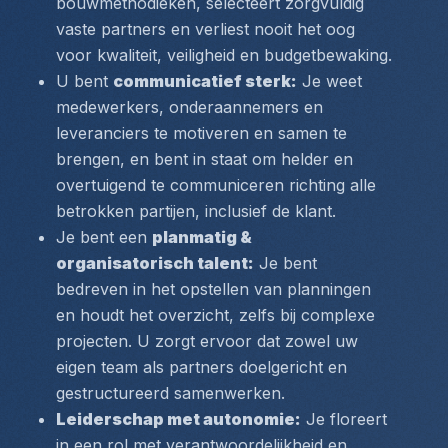
bouwmethodieken, selecteert zorgvuldig 
vaste partners en verliest nooit het oog 
voor kwaliteit, veiligheid en budgetbewaking.
U bent 
communicatief sterk:
 Je weet 
medewerkers, onderaannemers en 
leveranciers te motiveren en samen te 
brengen, en bent in staat om helder en 
overtuigend te communiceren richting alle 
betrokken partijen, inclusief de klant.
Je bent een 
planmatig & 
organisatorisch talent:
 Je bent 
bedreven in het opstellen van planningen 
en houdt het overzicht, zelfs bij complexe 
projecten. U zorgt ervoor dat zowel uw 
eigen team als partners doelgericht en 
gestructureerd samenwerken.
Leiderschap met autonomie:
 Je floreert 
in een rol met verantwoordelijkheid en 