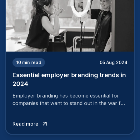
10
min read
05 Aug 2024
Essential employer branding trends in
2024
Employer branding has become essential for
companies that want to stand out in the war for
talent. In 2024, your employer brand should be
authentic, embrace diversity and be flexible to
Read more
attract the best profiles.