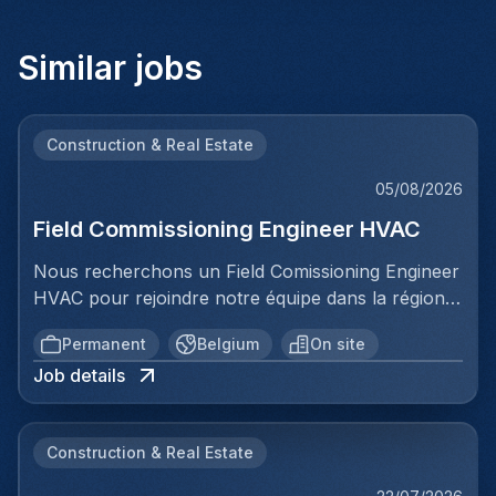
Similar jobs
Construction & Real Estate
05/08/2026
Field Commissioning Engineer HVAC
Nous recherchons un Field Comissioning Engineer
HVAC pour rejoindre notre équipe dans la région
de Bruxelles. Dans ce rôle, vous fournirez une
Permanent
Belgium
On site
assistance technique sur site lors de la mise en
Job details
service et du démarrage des installations HVAC
pour nos clients. Vous serez responsable de
garantir que les systèmes de ventilation et
Construction & Real Estate
climatisation sont correctement installés,
configurés et testés conformément aux