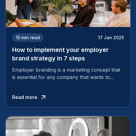
15
min read
17 Jan 2025
How to implement your employer
brand strategy in 7 steps
Employer branding is a marketing concept that
is essential for any company that wants to
support its attractiveness and promote loyalty
among its talent. While the reasons to build a
Read more
solid and positive employer brand are clear, you
cannot simply wave a magic wand for it to be
successful. It requires a series of actions.