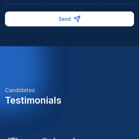
Send
Candidates
Testimonials