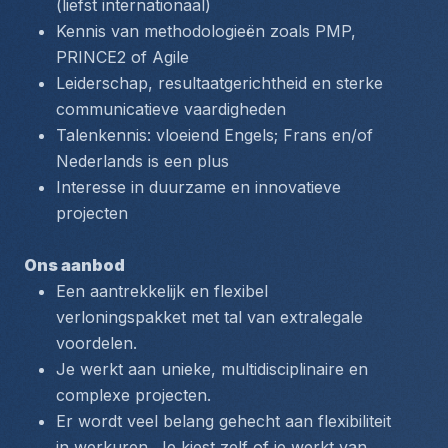
(liefst internationaal)
Kennis van methodologieën zoals PMP, 
PRINCE2 of Agile
Leiderschap, resultaatgerichtheid en sterke 
communicatieve vaardigheden
Talenkennis: vloeiend Engels; Frans en/of 
Nederlands is een plus
Interesse in duurzame en innovatieve 
projecten
Ons aanbod
Een aantrekkelijk en flexibel 
verloningspakket met tal van extralegale 
voordelen.
Je werkt aan unieke, multidisciplinaire en 
complexe projecten.
Er wordt veel belang gehecht aan flexibiliteit 
in werkuren. Je kiest zelf of je werkt van 