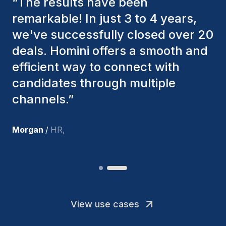
“
The Homini consultants have
consistently considered various
factors to ensure they present the
best candidates. The individuals
we've hired are still with us, and
I’m truly pleased with the new
team members.
”
Joakin
/
Deputy-AMLCO
,
View use cases