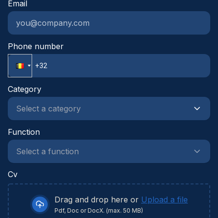
Email
mindset met een commerciële ingesteldheid en
sterke onderhandelingsvaardigheden.Je werkt
gestructureerd, neemt initiatief en durft
verantwoordelijkheid op te nemen in een
Phone number
dynamische projectomgeving.
Category
Function
Cv
Drag and drop here or
Upload a file
Pdf, Doc or DocX. (max. 50 MB)