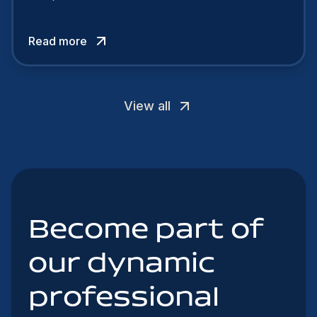
talent. In 2024, your employer brand should be
authentic, embrace diversity and be flexible to
Read more
attract the best profiles.
View all
Become part of
our dynamic
professional