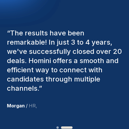
grow.
“
The Homini consultants have
consistently considered various
factors to ensure they present the
best candidates. The individuals
we've hired are still with us, and
I’m truly pleased with the new
team members.
”
Joakin
/
Deputy-AMLCO
,