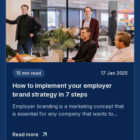
15
min read
17 Jan 2025
How to implement your employer
brand strategy in 7 steps
Employer branding is a marketing concept that
is essential for any company that wants to
support its attractiveness and promote loyalty
among its talent. While the reasons to build a
Read more
solid and positive employer brand are clear, you