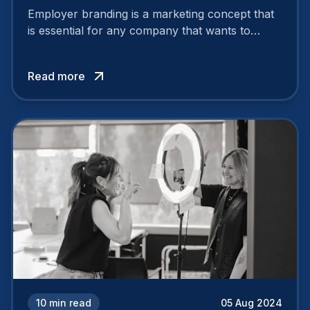
Employer branding is a marketing concept that
is essential for any company that wants to
support its attractiveness and promote loyalty
among its talent. While the reasons to build a
Read more
solid and positive employer brand are clear, you
cannot simply wave a magic wand for it to be
successful. It requires a series of actions.
10
min read
05 Aug 2024