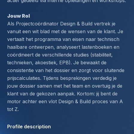
actief gedeeld via interne opleidingen en workshops.
Jouw Rol
Als Projectcoördinator Design & Build vertrek je 
vanuit een wit blad met de wensen van de klant. Je 
vertaalt het programma van eisen naar technisch 
haalbare ontwerpen, analyseert lastenboeken en 
coördineert de verschillende studies (stabiliteit, 
technieken, akoestiek, EPB). Je bewaakt de 
consistentie van het dossier en zorgt voor sluitende 
prijscalculaties. Tijdens besprekingen verdedig je 
jouw dossier samen met het team en overtuig je de 
klant van de gekozen aanpak. Kortom: jij bent de 
motor achter een vlot Design & Build proces van A 
tot Z.
Profile description