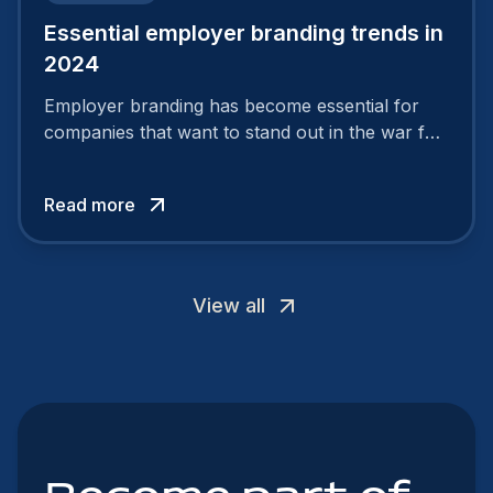
Essential employer branding trends in
2024
Employer branding has become essential for
companies that want to stand out in the war for
talent. In 2024, your employer brand should be
authentic, embrace diversity and be flexible to
Read more
attract the best profiles.
View all