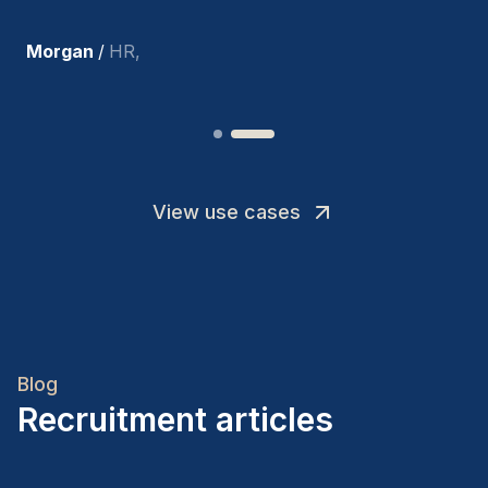
Joakin
/
Deputy-AMLCO
,
View use cases
Blog
Recruitment articles