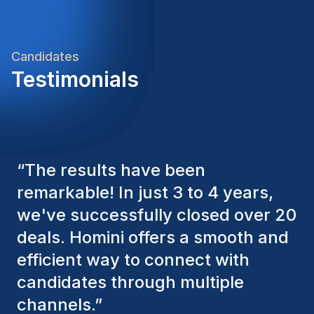
Candidates
Testimonials
“
The Homini consultants have
consistently considered various
factors to ensure they present the
best candidates. The individuals
we've hired are still with us, and
I’m truly pleased with the new
team members.
”