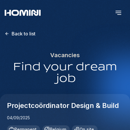
Back to list
Vacancies
Find your dream
job
Projectcoördinator Design & Build
04/09/2025
Permanent
Belgium
On site