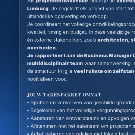
Als 
projectontwikkelaar
 neem je de 
volledi
Limburg
. Je begeleidt elk project van start tot 
uiteindelijke oplevering en verkoop.
Je coördineert het volledige ontwikkelingsproce
kwaliteit, timing en budget. In deze veelzijdige 
én externe stakeholders zoals 
architecten, s
overheden
.
Je rapporteert aan de Business Manager 
multidisciplinair team
 waar samenwerking, e
die structuur krijg je 
veel ruimte om zelfsta
nooit alleen voor.
𝐉𝐎𝐔𝐖 𝐓𝐀𝐊𝐄𝐍𝐏𝐀𝐊𝐊𝐄𝐓 𝐎𝐌𝐕𝐀𝐓:
▪️ Spotten en verwerven van geschikte gronden
▪️ Begeleiden van het volledige vergunningspr
▪️ Aansturen van ontwerpteams en opvolgen va
▪️ Afstemmen met het salesteam om projecten 
▪️ Actief beheren van relaties met lokale best