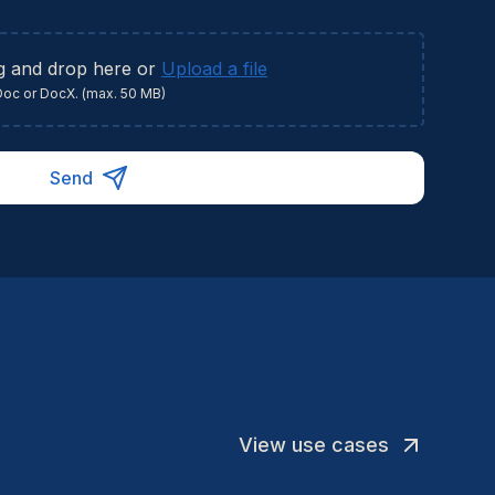
namische projectomgeving.
g and drop here or
Upload a file
Doc or DocX. (max. 50 MB)
Send
View use cases