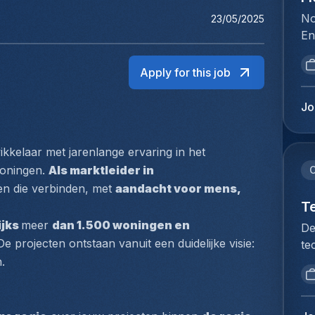
No
23/05/2025
En
la
fo
Apply for this job
de
in
Jo
re
ve
kelaar met jarenlange ervaring in het 
in
sp
oningen. 
Als marktleider in 
C
tr
n die verbinden, met 
aandacht voor mens, 
le
T
sy
ijks 
meer 
dan 1.500 woningen en 
De
to
 De projecten ontstaan vanuit een duidelijke visie: 
te
ex
no
.
co
re
de
de
da
ve