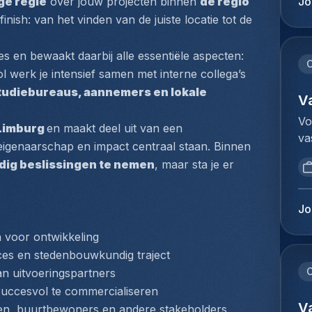
Jo
ge regie
 over jouw projecten binnen 
de regio 
pr
en
finish: van het vinden van de juiste locatie tot de 
se
co
HV
sy
s en bewaakt daarbij alle essentiële aspecten: 
sp
en
C
sé
rol werk je intensief samen met interne collega’s 
ét
la
tudiebureaus, aannemers en lokale 
ét
V
de
ma
Vo
ve
Limburg 
en maakt deel uit van een 
po
va
dy
igenaarschap en impact centraal staan. Binnen 
co
Co
me
in
ndig beslissingen te nemen
, maar sta je er 
de
co
ca
in
d'
pr
in
ca
Jo
so
kl
pr
ho
 voor ontwikkeling
ve
ac
en
aa
oces en stedenbouwkundig traject
et
(c
vo
C
n uitvoeringspartners
dé
co
he
fo
succesvol te commercialiseren
pr
co
V
fo
uren, buurtbewoners en andere stakeholders