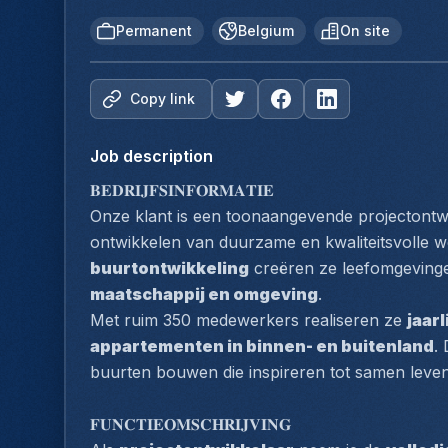
Permanent
Belgium
On site
Copy link
Job description
𝐁𝐄𝐃𝐑𝐈𝐉𝐅𝐒𝐈𝐍𝐅𝐎𝐑𝐌𝐀𝐓𝐈𝐄
Onze klant is een toonaangevende projectontwik
ontwikkelen van duurzame en kwaliteitsvolle w
buurtontwikkeling
 creëren ze leefomgevinge
maatschappij en omgeving
.
Met ruim 350 medewerkers realiseren ze 
jaarl
appartementen in binnen- en buitenland
.
buurten bouwen die inspireren tot samen leven
𝐅𝐔𝐍𝐂𝐓𝐈𝐄𝐎𝐌𝐒𝐂𝐇𝐑𝐈𝐉𝐕𝐈𝐍𝐆