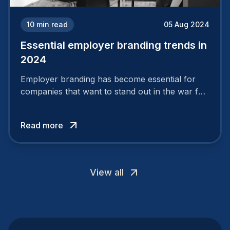
10
min read
05 Aug 2024
Essential employer branding trends in
2024
Employer branding has become essential for
companies that want to stand out in the war for
talent. In 2024, your employer brand should be
authentic, embrace diversity and be flexible to
Read more
attract the best profiles.
View all