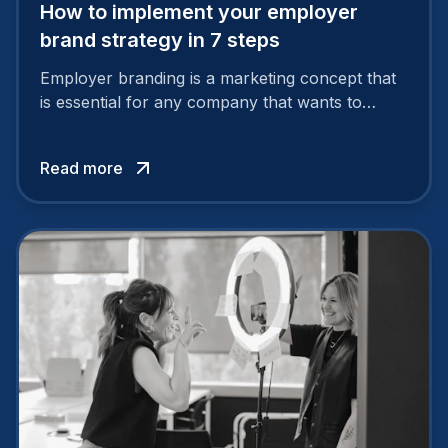
How to implement your employer
brand strategy in 7 steps
Employer branding is a marketing concept that
is essential for any company that wants to
support its attractiveness and promote loyalty
among its talent. While the reasons to build a
Read more
solid and positive employer brand are clear, you
cannot simply wave a magic wand for it to be
successful. It requires a series of actions.