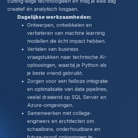
cutting-edge technologieën en mag je elke dag 
creatief én analytisch losgaan.
Dagelijkse werkzaamheden:
Ontwerpen, ontwikkelen en 
verbeteren van machine learning 
modellen die écht impact hebben.
Vertalen van business 
vraagstukken naar technische AI-
oplossingen, waarbij je Python als 
je beste vriend gebruikt.
Zorgen voor een feilloze integratie 
en optimalisatie van data pipelines, 
veelal draaiend op SQL Server en 
Azure-omgevingen.
Samenwerken met collega-
engineers en architecten om 
schaalbare, onderhoudbare en 
future-proof oplossingen te 