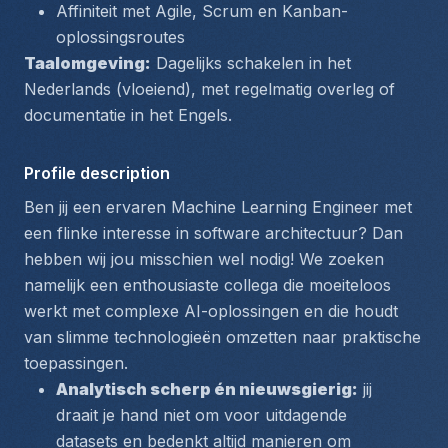
Affiniteit met Agile, Scrum en Kanban-
oplossingsroutes
Taalomgeving:
 Dagelijks schakelen in het 
Nederlands (vloeiend), met regelmatig overleg of 
documentatie in het Engels.
Profile description
Ben jij een ervaren Machine Learning Engineer met 
een flinke interesse in software architectuur? Dan 
hebben wij jou misschien wel nodig! We zoeken 
namelijk een enthousiaste collega die moeiteloos 
werkt met complexe AI-oplossingen en die houdt 
van slimme technologieën omzetten naar praktische 
toepassingen.
Analytisch scherp én nieuwsgierig:
 jij 
draait je hand niet om voor uitdagende 
datasets en bedenkt altijd manieren om 