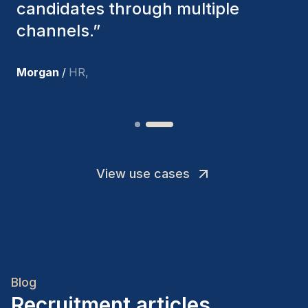
I’m truly pleased with the new
team members.
”
Joakin
/
Deputy-AMLCO
,
View use cases
Blog
Recruitment articles