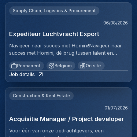
Supply Chain, Logistics & Procurement
06/08/2026
Expediteur Luchtvracht Export
Navigeer naar succes met Homini!Navigeer naar
succes met Homini, dé brug tussen talent en
uitmuntende opportuniteiten binnen de
Permanent
Belgium
On site
arbeidsmarkt. Als voorloper in wervingsdiensten,
Job details
matchen we toptalent met topbedrijven in diverse
sectoren. Met onze expertise en toewijding streven
we naar duurzame relaties en succesvolle
Construction & Real Estate
plaatsingen. Bij Homini staat elk individu centraal;
we vinden de perfecte match, keer op keer.Voor
01/07/2026
ons team Logistiek & Distributie zoeken we een
Acquisitie Manager / Project developer
Expediteur Luchtvracht Export voor een
internationale logistieke speler in Antwerpen.Ben jij
Voor één van onze opdrachtgevers, een
een geboren organisator met een passie voor