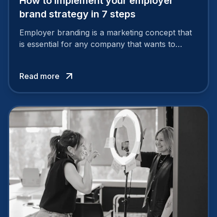
How to implement your employer
brand strategy in 7 steps
Employer branding is a marketing concept that
is essential for any company that wants to
support its attractiveness and promote loyalty
among its talent. While the reasons to build a
Read more
solid and positive employer brand are clear, you
cannot simply wave a magic wand for it to be
successful. It requires a series of actions.