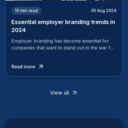
10
min read
05 Aug 2024
Essential employer branding trends in
2024
Employer branding has become essential for
companies that want to stand out in the war for
talent. In 2024, your employer brand should be
authentic, embrace diversity and be flexible to
Read more
attract the best profiles.
View all