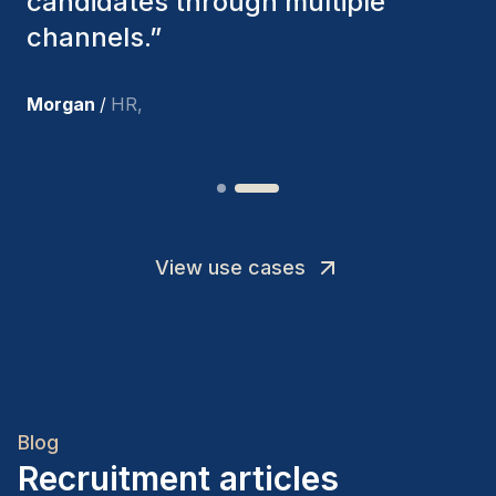
I’m truly pleased with the new
team members.
”
Joakin
/
Deputy-AMLCO
,
View use cases
Blog
Recruitment articles