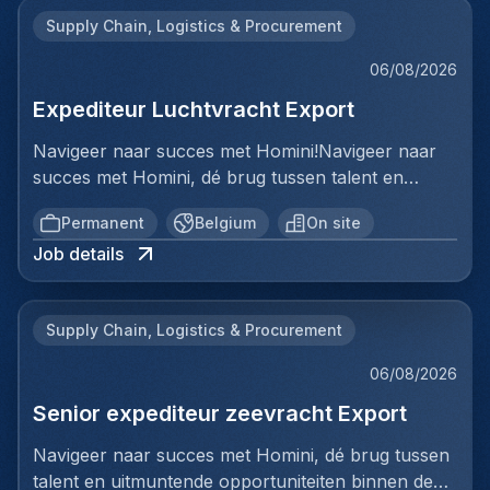
Supply Chain, Logistics & Procurement
06/08/2026
Expediteur Luchtvracht Export
Navigeer naar succes met Homini!Navigeer naar
succes met Homini, dé brug tussen talent en
uitmuntende opportuniteiten binnen de
Permanent
Belgium
On site
arbeidsmarkt. Als voorloper in wervingsdiensten,
Job details
matchen we toptalent met topbedrijven in diverse
sectoren. Met onze expertise en toewijding streven
we naar duurzame relaties en succesvolle
Supply Chain, Logistics & Procurement
plaatsingen. Bij Homini staat elk individu centraal;
we vinden de perfecte match, keer op keer.Voor
06/08/2026
ons team Logistiek & Distributie zoeken we een
Senior expediteur zeevracht Export
Expediteur Luchtvracht Export voor een
internationale logistieke speler in Antwerpen.Ben jij
Navigeer naar succes met Homini, dé brug tussen
een geboren organisator met een passie voor
talent en uitmuntende opportuniteiten binnen de