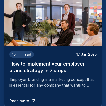
15
min read
17 Jan 2025
How to implement your employer
brand strategy in 7 steps
Employer branding is a marketing concept that
is essential for any company that wants to
support its attractiveness and promote loyalty
among its talent. While the reasons to build a
Read more
solid and positive employer brand are clear, you