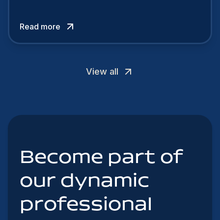
talent. In 2024, your employer brand should be
authentic, embrace diversity and be flexible to
Read more
attract the best profiles.
View all
Become part of
our dynamic
professional