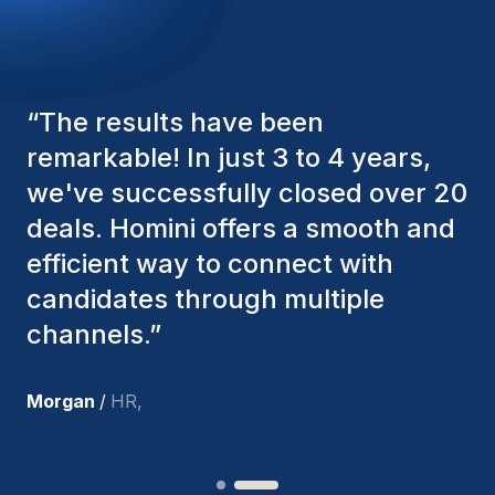
“
The Homini consultants have
consistently considered various
factors to ensure they present the
best candidates. The individuals
we've hired are still with us, and
I’m truly pleased with the new
team members.
”
Joakin
/
Deputy-AMLCO
,