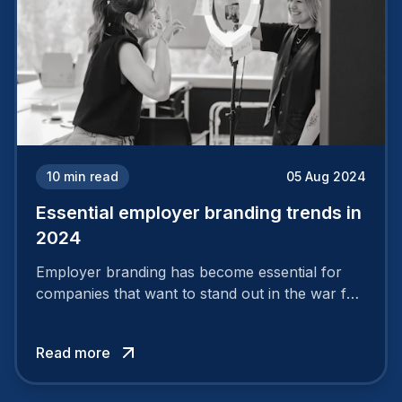
10
min read
05 Aug 2024
Essential employer branding trends in
2024
Employer branding has become essential for
companies that want to stand out in the war for
talent. In 2024, your employer brand should be
authentic, embrace diversity and be flexible to
Read more
attract the best profiles.