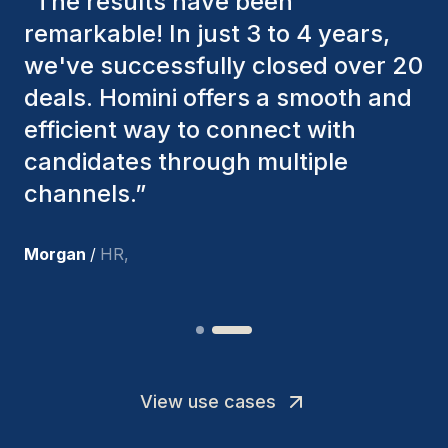
“
The Homini consultants have
consistently considered various
factors to ensure they present the
best candidates. The individuals
we've hired are still with us, and
I’m truly pleased with the new
team members.
”
Joakin
/
Deputy-AMLCO
,
View use cases