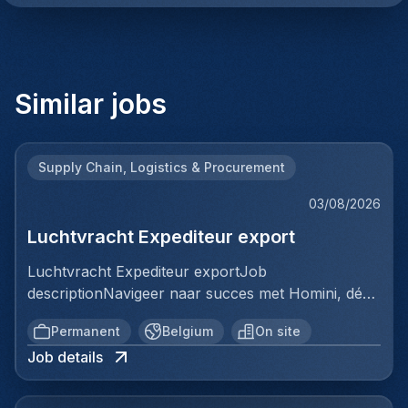
Similar jobs
Supply Chain, Logistics & Procurement
03/08/2026
Luchtvracht Expediteur export
Luchtvracht Expediteur exportJob
descriptionNavigeer naar succes met Homini, dé
brug tussen talent en uitmuntende opportuniteiten
Permanent
Belgium
On site
binnen de arbeidsmarkt. Als voorloper in
Job details
wervingsdiensten, matchen we toptalent met
topbedrijven in diverse sectoren. Met onze
expertise en toewijding streven we naar duurzame