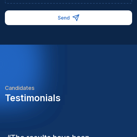
Send
Candidates
Testimonials