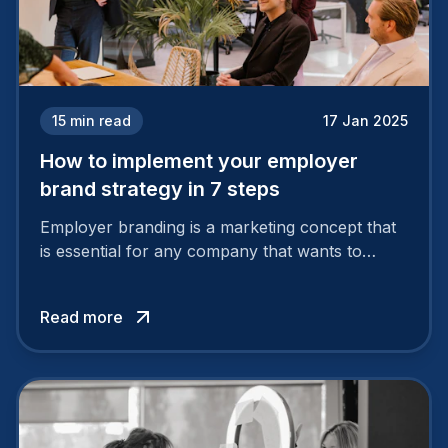
15
min read
17 Jan 2025
How to implement your employer
brand strategy in 7 steps
Employer branding is a marketing concept that
is essential for any company that wants to
support its attractiveness and promote loyalty
among its talent. While the reasons to build a
Read more
solid and positive employer brand are clear, you
cannot simply wave a magic wand for it to be
successful. It requires a series of actions.