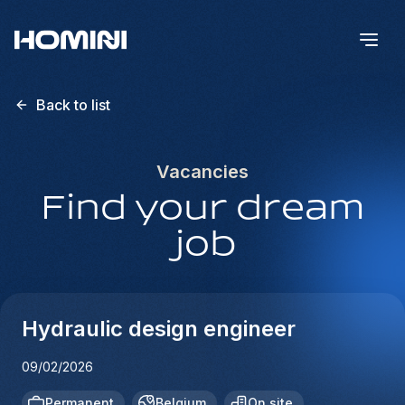
Back to list
Vacancies
Find your dream
job
Hydraulic design engineer
09/02/2026
Permanent
Belgium
On site