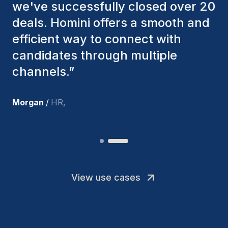
factors to ensure they present the
best candidates. The individuals
we've hired are still with us, and
I’m truly pleased with the new
team members.
”
Joakin
/
Deputy-AMLCO
,
View use cases