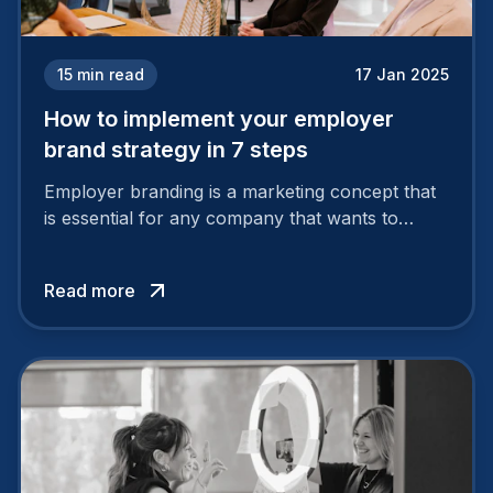
15
min read
17 Jan 2025
How to implement your employer
brand strategy in 7 steps
Employer branding is a marketing concept that
is essential for any company that wants to
support its attractiveness and promote loyalty
among its talent. While the reasons to build a
Read more
solid and positive employer brand are clear, you
cannot simply wave a magic wand for it to be
successful. It requires a series of actions.