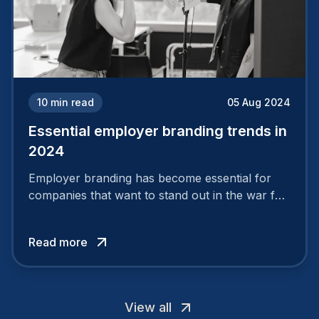
10
min read
05 Aug 2024
Essential employer branding trends in
2024
Employer branding has become essential for
companies that want to stand out in the war for
talent. In 2024, your employer brand should be
authentic, embrace diversity and be flexible to
Read more
attract the best profiles.
View all