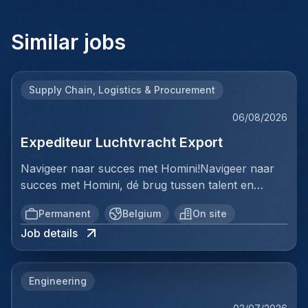
Similar jobs
Supply Chain, Logistics & Procurement
06/08/2026
Expediteur Luchtvracht Export
Navigeer naar succes met Homini!Navigeer naar
succes met Homini, dé brug tussen talent en
uitmuntende opportuniteiten binnen de
Permanent
Belgium
On site
arbeidsmarkt. Als voorloper in wervingsdiensten,
Job details
matchen we toptalent met topbedrijven in diverse
sectoren. Met onze expertise en toewijding streven
we naar duurzame relaties en succesvolle
Engineering
plaatsingen. Bij Homini staat elk individu centraal;
we vinden de perfecte match, keer op keer.Voor