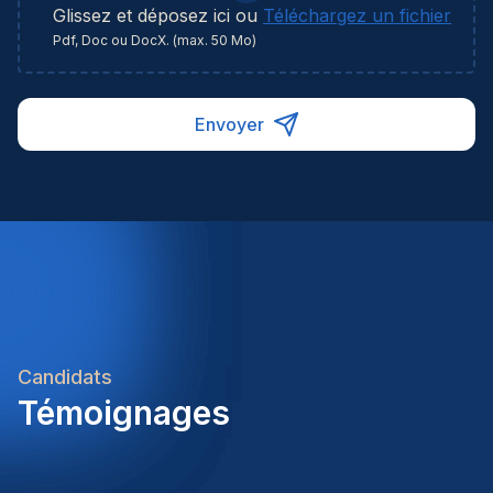
natural inclination to take initiative and drive
Glissez et déposez ici ou
Téléchargez un fichier
improvementsUnwavering commitment to safety
Pdf, Doc ou DocX. (max. 50 Mo)
as a core value and operational priorityAbility to
balance commercial objectives with technical
excellence and team well-beingRole Impact &
Envoyer
Success:In this position, you will directly influence
client satisfaction, team performance, and
operational success. Your ability to bridge
commercial and technical perspectives, combined
with your leadership and organizational
capabilities, will be essential to delivering value and
building a high-performing, safety-conscious team.
Candidats
Témoignages