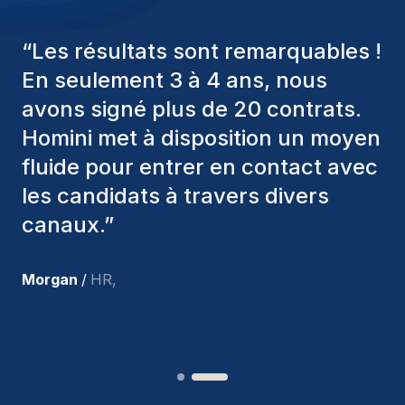
“
Les consultants Homini ont
toujours pris en considération
divers critères pour nous proposer
les bons candidats. Ceux que
nous avons recrutés sont toujours
parmi nous, et personnellement, je
suis très satisfait des nouvelles
recrues.
”
Joakin
/
Deputy-AMLCO
,