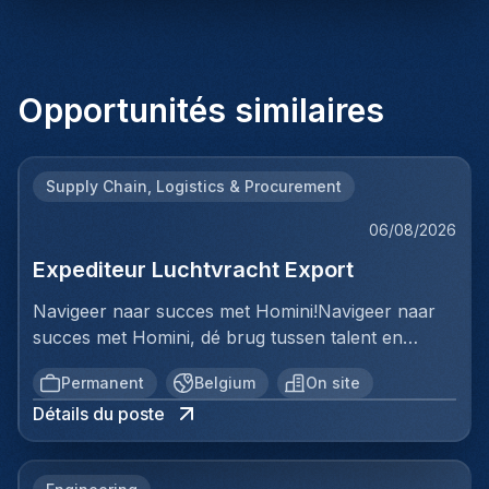
Opportunités similaires
Supply Chain, Logistics & Procurement
06/08/2026
Expediteur Luchtvracht Export
Navigeer naar succes met Homini!Navigeer naar
succes met Homini, dé brug tussen talent en
uitmuntende opportuniteiten binnen de
Permanent
Belgium
On site
arbeidsmarkt. Als voorloper in wervingsdiensten,
Détails du poste
matchen we toptalent met topbedrijven in diverse
sectoren. Met onze expertise en toewijding streven
we naar duurzame relaties en succesvolle