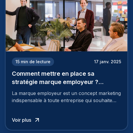
15
min de lecture
17 janv. 2025
Comment mettre en place sa
stratégie marque employeur ?
Découvrez les 7 étapes
La marque employeur est un concept marketing
indispensable à toute entreprise qui souhaite
soutenir son attractivité et fidéliser ses talents. Si
les raisons de construire une marque
Voir plus
employeur solide et positive sont évidentes, ce
travail, pour qu’il soit réussi, ne peut se faire en