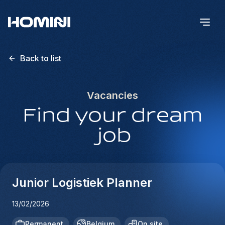
Back to list
Vacancies
Find your dream
job
Junior Logistiek Planner
13/02/2026
Permanent
Belgium
On site