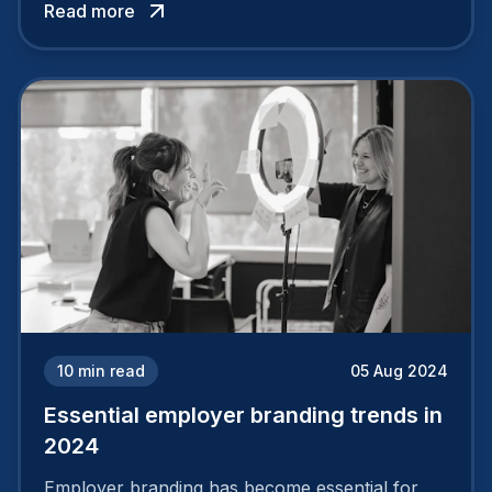
Read more
solid and positive employer brand are clear, you
cannot simply wave a magic wand for it to be
successful. It requires a series of actions.
10
min read
05 Aug 2024
Essential employer branding trends in
2024
Employer branding has become essential for