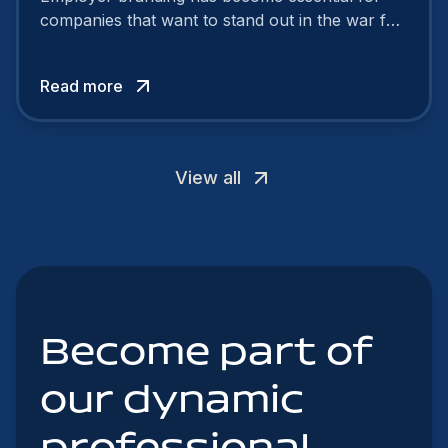
companies that want to stand out in the war for
talent. In 2024, your employer brand should be
authentic, embrace diversity and be flexible to
Read more
attract the best profiles.
View all
Become part of
our dynamic