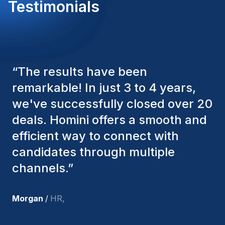
Testimonials
volgende carrièrestap.Homini – We recruit. You
grow.
“
The Homini consultants have
consistently considered various
factors to ensure they present the
best candidates. The individuals
we've hired are still with us, and
I’m truly pleased with the new
team members.
”
Joakin
/
Deputy-AMLCO
,