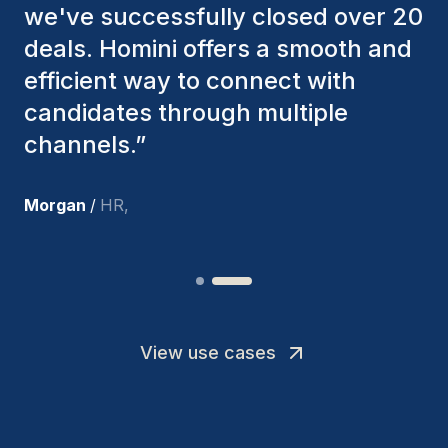
factors to ensure they present the
best candidates. The individuals
we've hired are still with us, and
I’m truly pleased with the new
team members.
”
Joakin
/
Deputy-AMLCO
,
View use cases