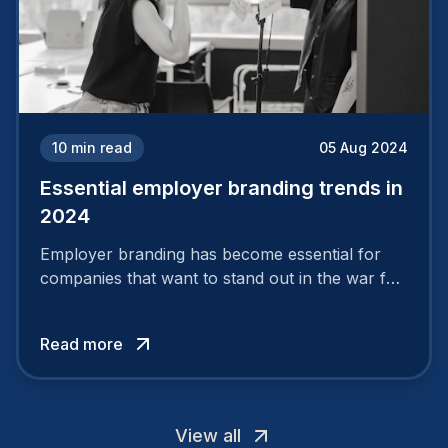
10
min read
05 Aug 2024
Essential employer branding trends in
2024
Employer branding has become essential for
companies that want to stand out in the war for
talent. In 2024, your employer brand should be
authentic, embrace diversity and be flexible to
Read more
attract the best profiles.
View all