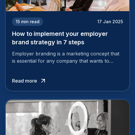
15
min read
17 Jan 2025
How to implement your employer
brand strategy in 7 steps
Employer branding is a marketing concept that
is essential for any company that wants to
support its attractiveness and promote loyalty
among its talent. While the reasons to build a
Read more
solid and positive employer brand are clear, you
cannot simply wave a magic wand for it to be
successful. It requires a series of actions.