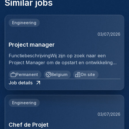
Similar jobs
Engineering
03/07/2026
Project manager
FunctiebeschrijvingWij zijn op zoek naar een
Project Manager om de opstart en ontwikkeling
van een volledig nieuwe productielijn voor
Permanent
Belgium
On site
ventilatiekanalen te leiden. Je bent
Job details
verantwoordelijk voor de volledige uitrol van dit
strategische project, van de opstartfase tot het
beheer van de eerste grote
Engineering
klantencontracten.Belangrijkste
verantwoordelijkheden:De opstart en optimalisatie
03/07/2026
van de productielijn aansturenCommerciële
Chef de Projet
prospectie uitvoeren en de verkoop verder