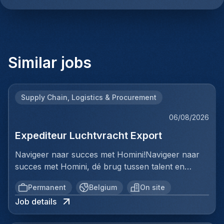
Similar jobs
Supply Chain, Logistics & Procurement
06/08/2026
Expediteur Luchtvracht Export
Navigeer naar succes met Homini!Navigeer naar
succes met Homini, dé brug tussen talent en
uitmuntende opportuniteiten binnen de
Permanent
Belgium
On site
arbeidsmarkt. Als voorloper in wervingsdiensten,
Job details
matchen we toptalent met topbedrijven in diverse
sectoren. Met onze expertise en toewijding streven