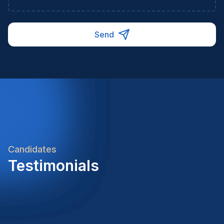
Send
Candidates
Testimonials