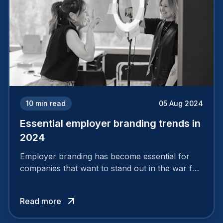
10
min read
05 Aug 2024
Essential employer branding trends in
2024
Employer branding has become essential for
companies that want to stand out in the war for
talent. In 2024, your employer brand should be
authentic, embrace diversity and be flexible to
Read more
attract the best profiles.