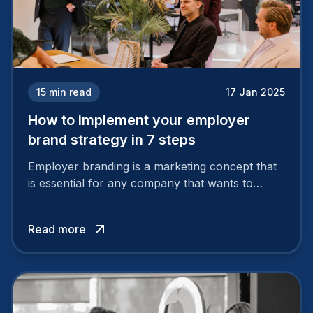
15
min read
17 Jan 2025
How to implement your employer
brand strategy in 7 steps
Employer branding is a marketing concept that
is essential for any company that wants to
support its attractiveness and promote loyalty
among its talent. While the reasons to build a
Read more
solid and positive employer brand are clear, you
cannot simply wave a magic wand for it to be
successful. It requires a series of actions.