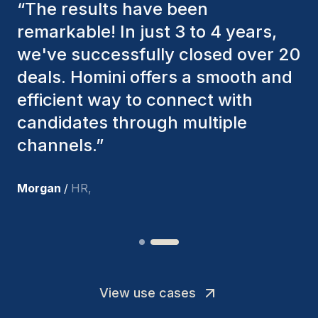
“
The Homini consultants have
consistently considered various
factors to ensure they present the
best candidates. The individuals
we've hired are still with us, and
I’m truly pleased with the new
team members.
”
Joakin
/
Deputy-AMLCO
,
View use cases