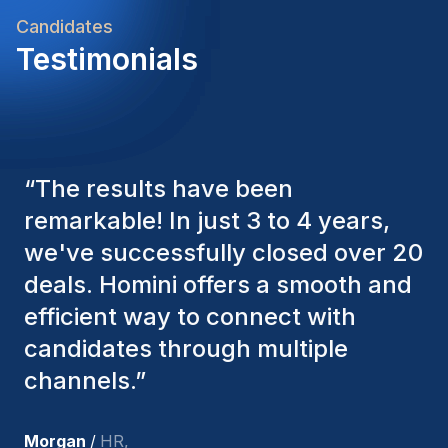
Candidates
Testimonials
“
The Homini consultants have
consistently considered various
factors to ensure they present the
best candidates. The individuals
we've hired are still with us, and
I’m truly pleased with the new
team members.
”
Joakin
/
Deputy-AMLCO
,