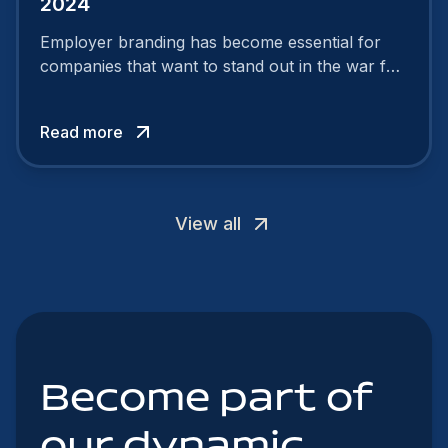
2024
Employer branding has become essential for
companies that want to stand out in the war for
talent. In 2024, your employer brand should be
authentic, embrace diversity and be flexible to
Read more
attract the best profiles.
View all
Become part of
our dynamic