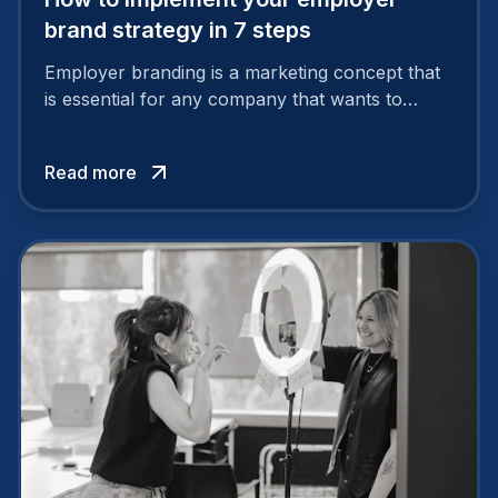
brand strategy in 7 steps
Employer branding is a marketing concept that
is essential for any company that wants to
support its attractiveness and promote loyalty
among its talent. While the reasons to build a
Read more
solid and positive employer brand are clear, you
cannot simply wave a magic wand for it to be
successful. It requires a series of actions.