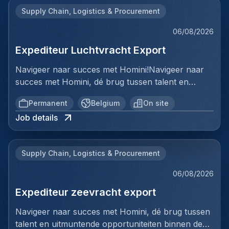
Supply Chain, Logistics & Procurement
06/08/2026
Expediteur Luchtvracht Export
Navigeer naar succes met Homini!Navigeer naar
succes met Homini, dé brug tussen talent en
uitmuntende opportuniteiten binnen de
Permanent
Belgium
On site
arbeidsmarkt. Als voorloper in wervingsdiensten,
Job details
matchen we toptalent met topbedrijven in diverse
sectoren. Met onze expertise en toewijding streven
we naar duurzame relaties en succesvolle
Supply Chain, Logistics & Procurement
plaatsingen. Bij Homini staat elk individu centraal;
we vinden de perfecte match, keer op keer.Voor
06/08/2026
ons team Logistiek & Distributie zoeken we een
Expediteur zeevracht export
Expediteur Luchtvracht Export voor een
internationale logistieke speler in Antwerpen.Ben jij
Navigeer naar succes met Homini, dé brug tussen
een geboren organisator met een passie voor
talent en uitmuntende opportuniteiten binnen de
internationale logistiek? Werk je graag in een