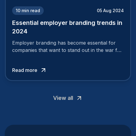
10
min read
05 Aug 2024
Essential employer branding trends in
2024
Employer branding has become essential for
companies that want to stand out in the war for
talent. In 2024, your employer brand should be
authentic, embrace diversity and be flexible to
Read more
attract the best profiles.
View all