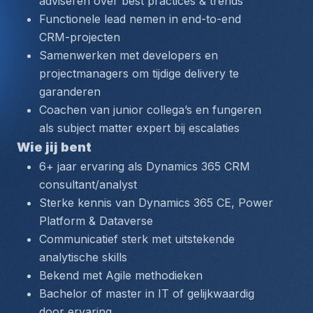
adviseren over best practices & trends
Functionele lead nemen in end-to-end 
CRM-projecten
Samenwerken met developers en 
projectmanagers om tijdige delivery te 
garanderen
Coachen van junior collega’s en fungeren 
als subject matter expert bij escalaties
Wie jij bent
6+ jaar ervaring als Dynamics 365 CRM 
consultant/analyst
Sterke kennis van Dynamics 365 CE, Power 
Platform & Dataverse
Communicatief sterk met uitstekende 
analytische skills
Bekend met Agile methodieken
Bachelor of master in IT of gelijkwaardig 
door ervaring