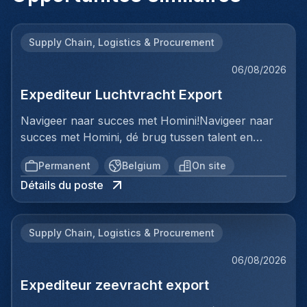
Supply Chain, Logistics & Procurement
06/08/2026
Expediteur Luchtvracht Export
Navigeer naar succes met Homini!Navigeer naar
succes met Homini, dé brug tussen talent en
uitmuntende opportuniteiten binnen de
Permanent
Belgium
On site
arbeidsmarkt. Als voorloper in wervingsdiensten,
Détails du poste
matchen we toptalent met topbedrijven in diverse
sectoren. Met onze expertise en toewijding streven
we naar duurzame relaties en succesvolle
Supply Chain, Logistics & Procurement
plaatsingen. Bij Homini staat elk individu centraal;
we vinden de perfecte match, keer op keer.Voor
06/08/2026
ons team Logistiek & Distributie zoeken we een
Expediteur zeevracht export
Expediteur Luchtvracht Export voor een
internationale logistieke speler in Antwerpen.Ben jij