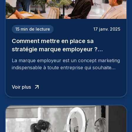
15
min de lecture
17 janv. 2025
Comment mettre en place sa
stratégie marque employeur ?
Découvrez les 7 étapes
La marque employeur est un concept marketing
indispensable à toute entreprise qui souhaite
soutenir son attractivité et fidéliser ses talents. Si
les raisons de construire une marque
Voir plus
employeur solide et positive sont évidentes, ce
travail, pour qu’il soit réussi, ne peut se faire en
deux temps trois mouvements. Il demande de
mettre en œuvre un certain nombre d’actions.