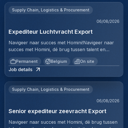
Supply Chain, Logistics & Procurement
06/08/2026
Expediteur Luchtvracht Export
Navigeer naar succes met Homini!Navigeer naar
succes met Homini, dé brug tussen talent en
uitmuntende opportuniteiten binnen de
Permanent
Belgium
On site
arbeidsmarkt. Als voorloper in wervingsdiensten,
Job details
matchen we toptalent met topbedrijven in diverse
sectoren. Met onze expertise en toewijding streven
we naar duurzame relaties en succesvolle
Supply Chain, Logistics & Procurement
plaatsingen. Bij Homini staat elk individu centraal;
we vinden de perfecte match, keer op keer.Voor
06/08/2026
ons team Logistiek & Distributie zoeken we een
Senior expediteur zeevracht Export
Expediteur Luchtvracht Export voor een
internationale logistieke speler in Antwerpen.Ben jij
Navigeer naar succes met Homini, dé brug tussen
een geboren organisator met een passie voor