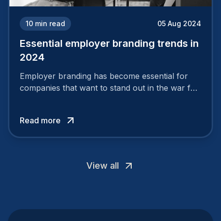
10
min read
05 Aug 2024
Essential employer branding trends in
2024
Employer branding has become essential for
companies that want to stand out in the war for
talent. In 2024, your employer brand should be
authentic, embrace diversity and be flexible to
Read more
attract the best profiles.
View all