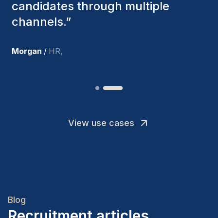
I’m truly pleased with the new
team members.
”
Joakin
/
Deputy-AMLCO
,
View use cases
Blog
Recruitment articles