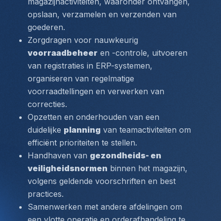
magazijnactiviteiten, waaronder ontvangen, 
opslaan, verzamelen en verzenden van 
goederen.
Zorgdragen voor nauwkeurig 
voorraadbeheer
 en -controle, uitvoeren 
van registraties in ERP-systemen, 
organiseren van regelmatige 
voorraadtellingen en verwerken van 
correcties.
Opzetten en onderhouden van een 
duidelijke 
planning
 van teamactiviteiten om 
efficiënt prioriteiten te stellen.
Handhaven van 
gezondheids- en 
veiligheidsnormen
 binnen het magazijn, 
volgens geldende voorschriften en best 
practices.
Samenwerken met andere afdelingen om 
een vlotte operatie en orderafhandeling te 