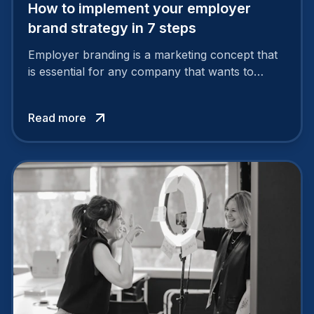
How to implement your employer
brand strategy in 7 steps
Employer branding is a marketing concept that
is essential for any company that wants to
support its attractiveness and promote loyalty
among its talent. While the reasons to build a
Read more
solid and positive employer brand are clear, you
cannot simply wave a magic wand for it to be
successful. It requires a series of actions.