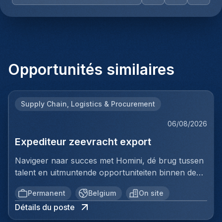
Opportunités similaires
Supply Chain, Logistics & Procurement
06/08/2026
Expediteur zeevracht export
Navigeer naar succes met Homini, dé brug tussen
talent en uitmuntende opportuniteiten binnen de
arbeidsmarkt. Als voorloper in wervingsdiensten,
Permanent
Belgium
On site
matchen we toptalent met topbedrijven in diverse
Détails du poste
sectoren. Met onze expertise en toewijding streven
we naar duurzame relaties en succesvolle