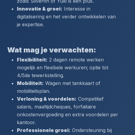
zoals Silverfin of Yuki is een plus.
Innovatie & groei:
 Interesse in 
digitalisering en het verder ontwikkelen van 
je expertise.
Wat mag je verwachten:
Flexibiliteit:
 2 dagen remote werken 
mogelijk en flexibele werkuren; optie tot 
4/5de tewerkstelling.
Mobiliteit:
 Wagen met tankkaart of 
mobiliteitsplan.
Verloning & voordelen:
 Competitief 
salaris, maaltijdcheques, forfaitaire 
onkostenvergoeding en extra voordelen per 
kantoor.
Professionele groei:
 Ondersteuning bij 