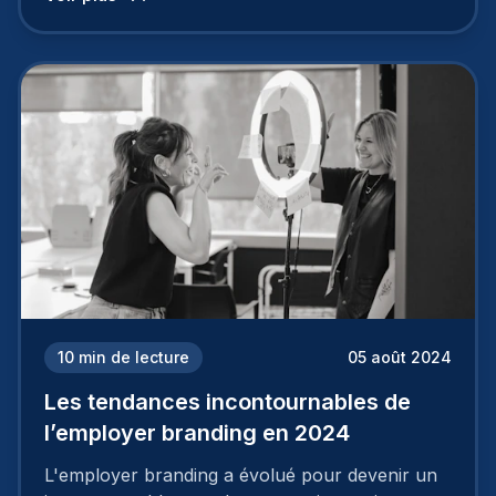
employeur solide et positive sont évidentes, ce
travail, pour qu’il soit réussi, ne peut se faire en
deux temps trois mouvements. Il demande de
mettre en œuvre un certain nombre d’actions.
10
min de lecture
05 août 2024
Les tendances incontournables de
l’employer branding en 2024
L'employer branding a évolué pour devenir un