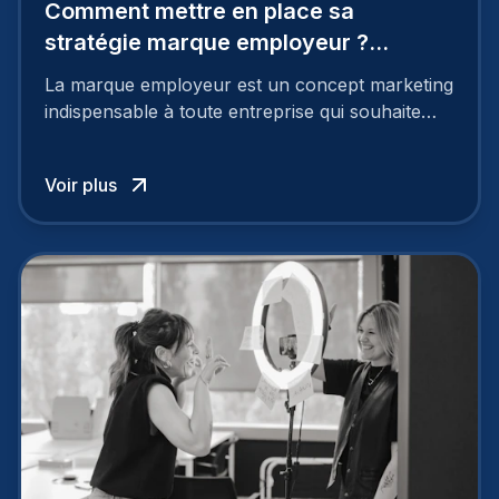
Comment mettre en place sa
stratégie marque employeur ?
Découvrez les 7 étapes
La marque employeur est un concept marketing
indispensable à toute entreprise qui souhaite
soutenir son attractivité et fidéliser ses talents. Si
les raisons de construire une marque
Voir plus
employeur solide et positive sont évidentes, ce
travail, pour qu’il soit réussi, ne peut se faire en
deux temps trois mouvements. Il demande de
mettre en œuvre un certain nombre d’actions.