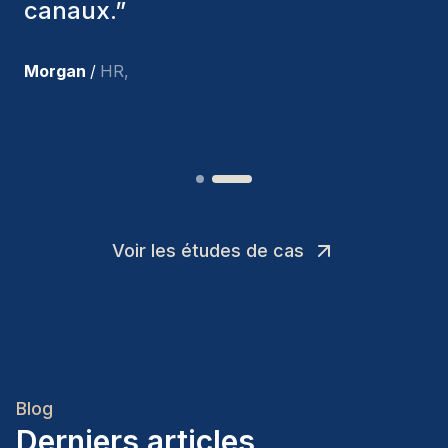
suis très satisfait des nouvelles
recrues.
”
Joakin
/
Deputy-AMLCO
,
Voir les études de cas
Blog
Derniers articles