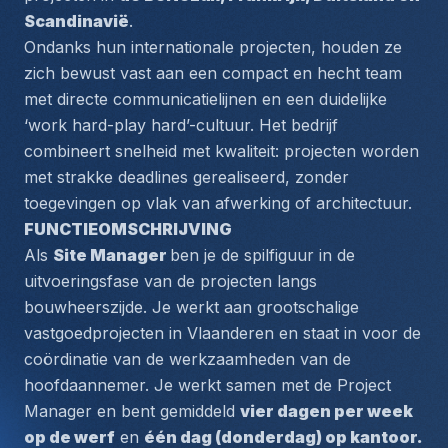
Scandinavië
.
Ondanks hun internationale projecten, houden ze 
zich bewust vast aan een compact en hecht team 
met directe communicatielijnen en een duidelijke 
‘work hard-play hard’-cultuur. Het bedrijf 
combineert snelheid met kwaliteit: projecten worden 
met strakke deadlines gerealiseerd, zonder 
toegevingen op vlak van afwerking of architectuur.
FUNCTIEOMSCHRIJVING 
Als 
Site Manager 
ben je de spilfiguur in de 
uitvoeringsfase van de projecten langs 
bouwheerszijde. Je werkt aan grootschalige 
vastgoedprojecten in Vlaanderen en staat in voor de 
coördinatie van de werkzaamheden van de 
hoofdaannemer. Je werkt samen met de Project 
Manager en bent gemiddeld 
vier dagen per week 
op de werf
 en 
één dag (donderdag) op kantoor. 