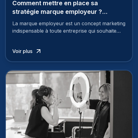
Comment mettre en place sa
stratégie marque employeur ?
Découvrez les 7 étapes
La marque employeur est un concept marketing
indispensable à toute entreprise qui souhaite
soutenir son attractivité et fidéliser ses talents. Si
les raisons de construire une marque
Voir plus
employeur solide et positive sont évidentes, ce
travail, pour qu’il soit réussi, ne peut se faire en
deux temps trois mouvements. Il demande de
mettre en œuvre un certain nombre d’actions.