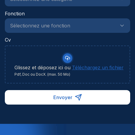
énergétiques et des analyses de faisabilitéEsprit
Fonction
d'analyse et capacité à résoudre des problèmes
complexes
Cv
Glissez et déposez ici ou
Téléchargez un fichier
Pdf, Doc ou DocX. (max. 50 Mo)
Envoyer