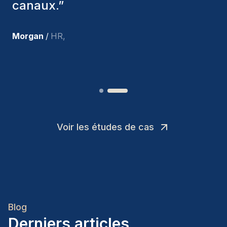
suis très satisfait des nouvelles
recrues.
”
Joakin
/
Deputy-AMLCO
,
Voir les études de cas
Blog
Derniers articles