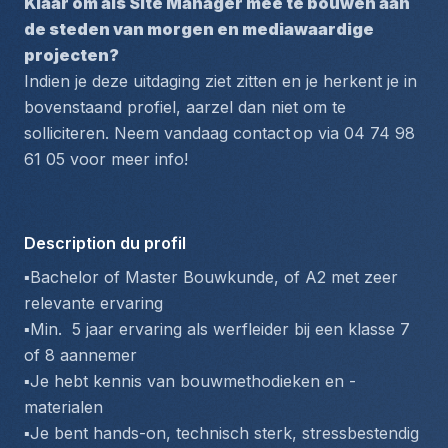
Klaar om als Site Manager mee te bouwen aan 
de steden van morgen en mediawaardige 
projecten?
Indien je deze uitdaging ziet zitten en je herkent je in 
bovenstaand profiel, aarzel dan niet om te 
solliciteren. Neem vandaag contact
op via 04 74 98 
61 05 voor meer info!
Description du profil
▪️Bachelor of Master Bouwkunde, of A2 met zeer 
relevante ervaring
▪️Min.  5 jaar ervaring als werfleider bij een klasse 7 
of 8 aannemer
▪️Je hebt kennis van bouwmethodieken en -
materialen
▪️Je bent hands-on, technisch sterk, stressbestendig 