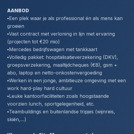
AANBOD
▪️Een plek waar je als professional én als mens kan 
groeien
▪️Vast contract met verloning in lijn met ervaring 
(projecten tot €20 mio)
▪️Mercedes bedrijfswagen met tankkaart
▪️Volledig pakket: hospitalisatieverzekering (DKV), 
groepsverzekering, maaltijdcheques (€8), gsm + 
abo, laptop en netto-onkostenvergoeding
▪️Werken in een jonge, ambitieuze omgeving met een 
work hard-play hard cultuur
▪️Leuke kantoorfaciliteiten zoals hoogstaande 
voorzien lunch, sportgelegenheid, etc.
▪️Teambuildings en buitenlandse tripjes (wijnreis, 
skiën,…)