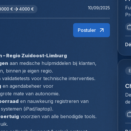
Fu
10/09/2025
3000 €
4000 €
Pr
va
ve
Postuler
ve
st
Dé
be
n – Regio Zuidoost-Limburg
kl
ngen
 aan medische hulpmiddelen bij klanten, 
ve
va
, binnen je eigen regio.
E
pr
 validatietests voor technische interventies.
on
Ch
g
 en agendabeheer voor 
of
 grote mate van autonomie.
De
le
oorraad
 en nauwkeurig registreren van 
de
on
dé
e systemen (iPad/laptop).
we
pr
oertuig
 voorzien van alle benodigde tools. 
op
se
uik.
vo
de