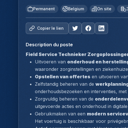
Permanent
Belgium
On site
Copier le lien
Description du poste
Field Service Technieker Zorgoplossinge
Uitvoeren van 
onderhoud en herstelli
waaronder zorginstellingen en ziekenhuizen
Opstellen van offertes
 en uitvoeren van
Zelfstandig beheren van de 
werkplannin
onderhoudsbezoeken en interventies, met
Zorgvuldig beheren van de 
onderdelenv
uitgevoerde acties en onderhoud in digital
Gebruikmaken van een 
modern servicev
Het voertuig is beschikbaar voor privégebr