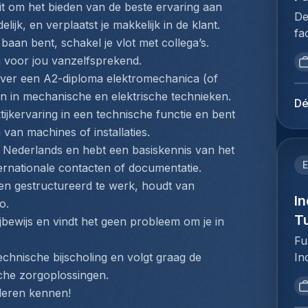
im
ait om het bieden van de beste ervaring aan 
pr
be
De
cu
ijk, en verplaatst je makkelijk in de klant.
al
Fr
fa
Ex
Un
baan bent, schakel je vlot met collega’s. 
te
ba
ge
re
 voor jou vanzelfsprekend.
we
as
da
ro
pr
over een A2-diploma elektromechanica (of 
ba
de
te
we
en in mechanische en elektrische technieken.
l'
vo
Dé
HV
co
ijkervaring in een technische functie en bent 
Ce
fo
an
le
un
van machines of installaties.
pr
Re
en
co
 Nederlands en hebt een basiskennis van het 
pr
co
je
in
E
cl
ternationale contacten of documentatie.
ma
ob
co
bu
t en gestructureerd te werk, houdt van 
re
ka
av
In
ri
o.
an
zo
le
(e
T
ijbewijs en vindt het geen probleem om je in 
ac
ma
de
le
an
Fu
he
Pr
:M
co
In
chnische bijscholing en volgt graag de 
ov
as
ca
ma
tu
che zorgoplossingen.
pr
d'
ha
ac
ro
en
g leren kennen!
l'
me
cl
op