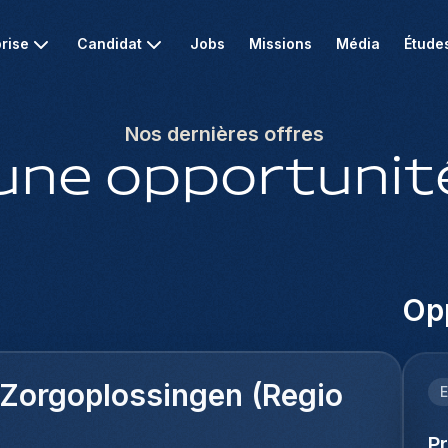
rise
Candidat
Jobs
Missions
Média
Étude
Nos dernières offres
une opportunité
Opp
 Zorgoplossingen (Regio
E
P