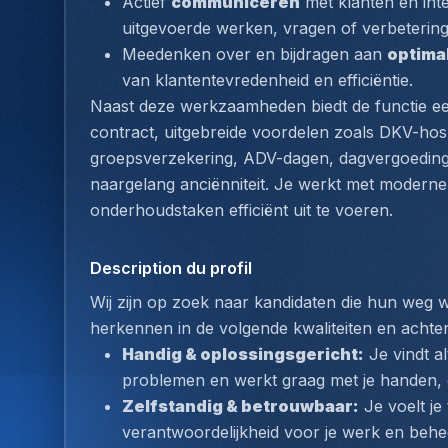
Actief 
communiceren
 met klanten en int
uitgevoerde werken, vragen of verbeterin
Meedenken over en bijdragen aan 
optimal
van klantentevredenheid en efficiëntie.
Naast deze werkzaamheden biedt de functie een
contract, uitgebreide voordelen zoals DKV-hospi
groepsverzekering, ADV-dagen, dagvergoeding, 
naargelang anciënniteit. Je werkt met moderne a
onderhoudstaken efficiënt uit te voeren.
Description du profil
Wij zijn op zoek naar kandidaten die hun weg we
herkennen in de volgende kwaliteiten en achte
Handig & oplossingsgericht:
 Je vindt a
problemen en werkt graag met je handen, o
Zelfstandig & betrouwbaar:
 Je voelt je
verantwoordelijkheid voor je werk en behee