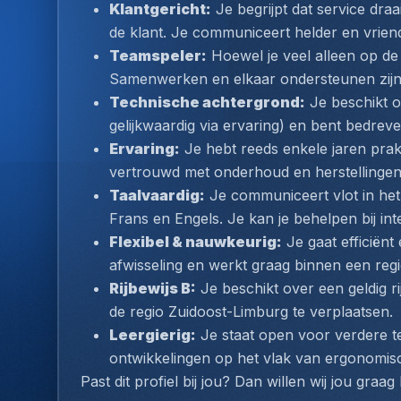
Klantgericht:
 Je begrijpt dat service dra
de klant. Je communiceert helder en vriendel
Teamspeler:
 Hoewel je veel alleen op de 
Samenwerken en elkaar ondersteunen zijn
Technische achtergrond:
 Je beschikt 
gelijkwaardig via ervaring) en bent bedrev
Ervaring:
 Je hebt reeds enkele jaren prakt
vertrouwd met onderhoud en herstellingen 
Taalvaardig:
 Je communiceert vlot in het
Frans en Engels. Je kan je behelpen bij in
Flexibel & nauwkeurig:
 Je gaat efficiën
afwisseling en werkt graag binnen een regi
Rijbewijs B:
 Je beschikt over een geldig r
de regio Zuidoost-Limburg te verplaatsen.
Leergierig:
 Je staat open voor verdere te
ontwikkelingen op het vlak van ergonomis
Past dit profiel bij jou? Dan willen wij jou graa