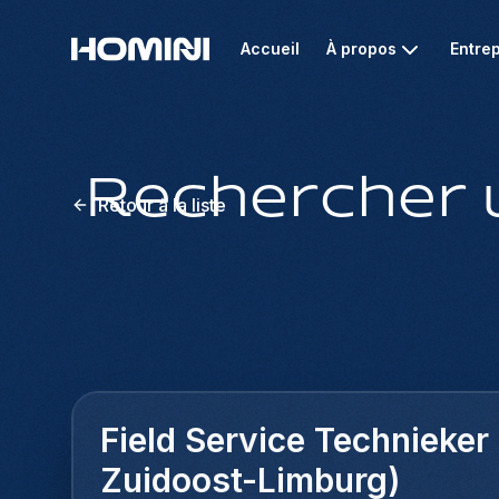
Accueil
À propos
Entrep
Rechercher 
Retour à la liste
Field Service Technieker
Zuidoost-Limburg)