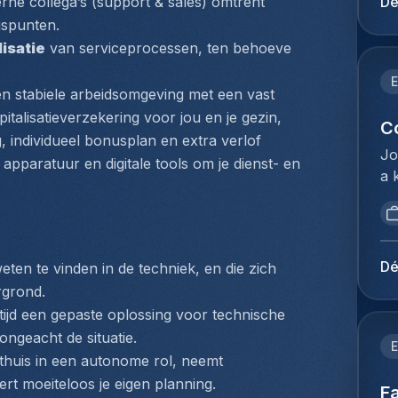
Dé
erne collega’s (support & sales) omtrent 
be
ge
gspunten.
va
Re
isatie
 van serviceprocessen, ten behoeve 
ve
et
id
la
E
ka
 stabiele arbeidsomgeving met een vast 
de
on
talisatieverzekering voor jou en je gezin, 
pl
C
pr
individueel bonusplan en extra verlof 
li
Jo
st
pparatuur en digitale tools om je dienst- en 
mo
a 
pe
fo
op
we
pr
po
wo
qu
ma
ex
te
un
(e
Dé
ten te vinden in de techniek, en die zich 
ré
ob
bo
rgrond.
ré
an
be
ltijd een gepaste oplossing voor technische 
pe
an
pr
d'
ngeacht de situatie.
cl
E
co
zé
 thuis in een autonome rol, neemt 
ma
me
de
rt moeiteloos je eigen planning.
an
Fa
bu