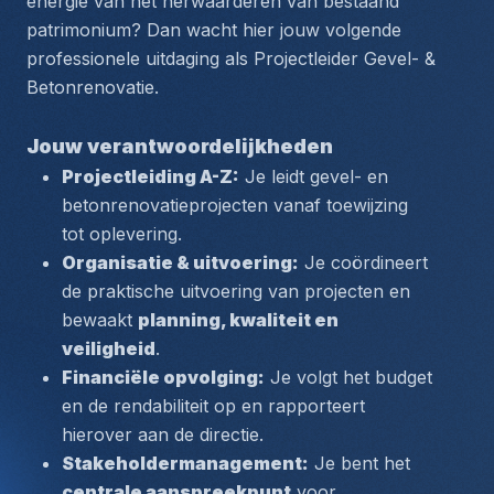
energie van het herwaarderen van bestaand 
patrimonium? Dan wacht hier jouw volgende 
professionele uitdaging als Projectleider Gevel- & 
Betonrenovatie.
Jouw verantwoordelijkheden
Projectleiding A-Z:
 Je leidt gevel- en 
betonrenovatieprojecten vanaf toewijzing 
tot oplevering.
Organisatie & uitvoering:
 Je coördineert 
de praktische uitvoering van projecten en 
bewaakt 
planning, kwaliteit en 
veiligheid
.
Financiële opvolging:
 Je volgt het budget 
en de rendabiliteit op en rapporteert 
hierover aan de directie.
Stakeholdermanagement:
 Je bent het 
centrale aanspreekpunt
 voor 