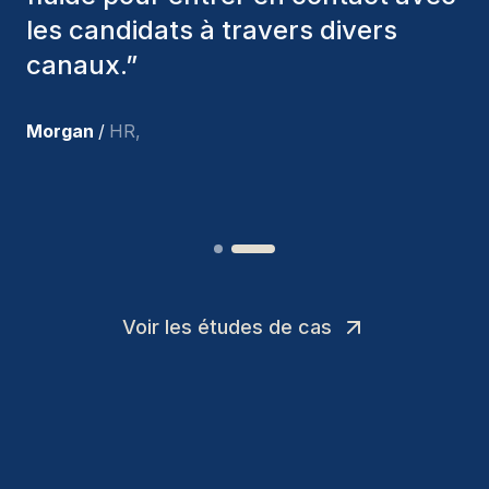
parmi nous, et personnellement, je
suis très satisfait des nouvelles
recrues.
”
Joakin
/
Deputy-AMLCO
,
Voir les études de cas