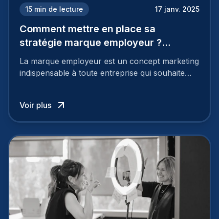
15
min de lecture
17 janv. 2025
Comment mettre en place sa
stratégie marque employeur ?
Découvrez les 7 étapes
La marque employeur est un concept marketing
indispensable à toute entreprise qui souhaite
soutenir son attractivité et fidéliser ses talents. Si
les raisons de construire une marque
Voir plus
employeur solide et positive sont évidentes, ce
travail, pour qu’il soit réussi, ne peut se faire en
deux temps trois mouvements. Il demande de
mettre en œuvre un certain nombre d’actions.