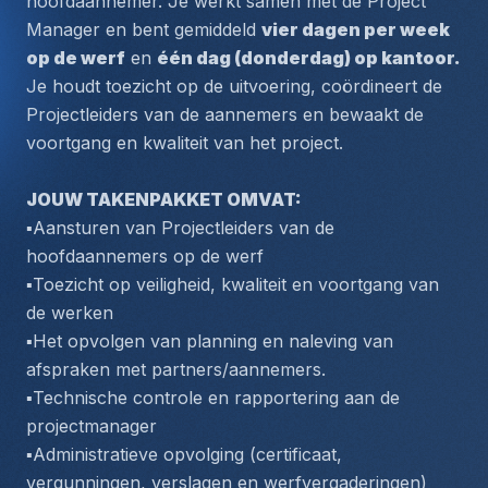
hoofdaannemer. Je werkt samen met de Project 
Manager en bent gemiddeld 
vier dagen per week 
op de werf
 en 
één dag (donderdag) op kantoor. 
Je houdt toezicht op de uitvoering, coördineert de 
Projectleiders van de aannemers en bewaakt de 
voortgang en kwaliteit van het project.
JOUW TAKENPAKKET OMVAT: 
▪️Aansturen van Projectleiders van de 
hoofdaannemers op de werf
▪️Toezicht op veiligheid, kwaliteit en voortgang van 
de werken
▪️Het opvolgen van planning en naleving van 
afspraken met partners/aannemers.
▪️Technische controle en rapportering aan de 
projectmanager
▪️Administratieve opvolging (certificaat, 
vergunningen, verslagen en werfvergaderingen)