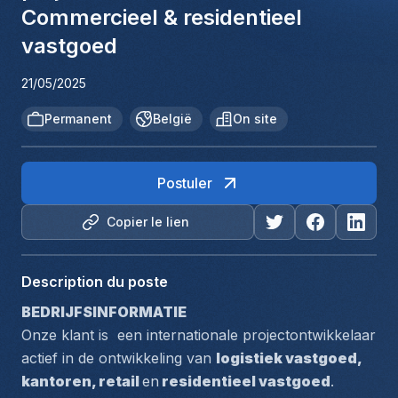
Commercieel & residentieel
vastgoed
21/05/2025
Permanent
België
On site
Postuler
Copier le lien
Description du poste
BEDRIJFSINFORMATIE 
Onze klant is  een internationale projectontwikkelaar 
actief in de ontwikkeling van 
logistiek vastgoed, 
kantoren, retail 
en
 residentieel vastgoed
. 