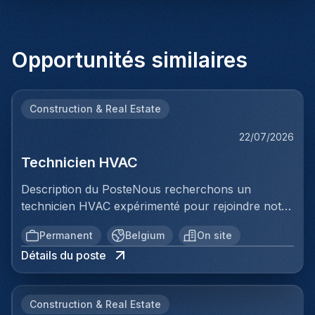
Opportunités similaires
Construction & Real Estate
22/07/2026
Technicien HVAC
Description du PosteNous recherchons un
technicien HVAC expérimenté pour rejoindre notre
équipe en milieu hospitalier. Vous serez
Permanent
Belgium
On site
responsable de l'installation, de la maintenance et
Détails du poste
de la réparation des systèmes de chauffage,
ventilation et climatisation dans un environnement
médical exigeant. Votre rôle consiste à assurer le
Construction & Real Estate
fonctionnement optimal des systèmes HVAC pour