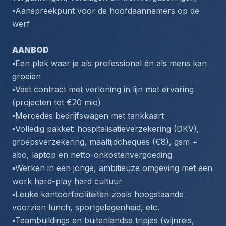
▪️Aanspreekpunt voor de hoofdaannemers op de 
werf
AANBOD
▪️Een plek waar je als professional én als mens kan 
groeien
▪️Vast contract met verloning in lijn met ervaring 
(projecten tot €20 mio)
▪️Mercedes bedrijfswagen met tankkaart
▪️Volledig pakket: hospitalisatieverzekering (DKV), 
groepsverzekering, maaltijdcheques (€8), gsm + 
abo, laptop en netto-onkostenvergoeding
▪️Werken in een jonge, ambitieuze omgeving met een 
work hard-play hard cultuur
▪️Leuke kantoorfaciliteiten zoals hoogstaande 
voorzien lunch, sportgelegenheid, etc.
▪️Teambuildings en buitenlandse tripjes (wijnreis, 