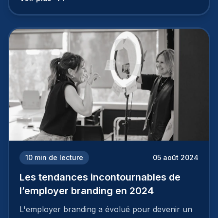
employeur solide et positive sont évidentes, ce
travail, pour qu’il soit réussi, ne peut se faire en
deux temps trois mouvements. Il demande de
mettre en œuvre un certain nombre d’actions.
10
min de lecture
05 août 2024
Les tendances incontournables de
l’employer branding en 2024
L'employer branding a évolué pour devenir un