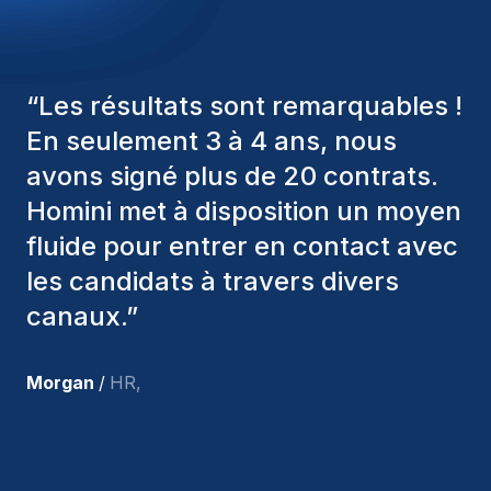
“
Les consultants Homini ont
toujours pris en considération
divers critères pour nous proposer
les bons candidats. Ceux que
nous avons recrutés sont toujours
parmi nous, et personnellement, je
suis très satisfait des nouvelles
recrues.
”
Joakin
/
Deputy-AMLCO
,