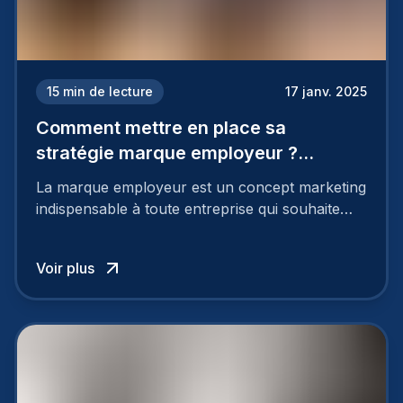
15
min de lecture
17 janv. 2025
Comment mettre en place sa
stratégie marque employeur ?
Découvrez les 7 étapes
La marque employeur est un concept marketing
indispensable à toute entreprise qui souhaite
soutenir son attractivité et fidéliser ses talents. Si
les raisons de construire une marque
Voir plus
employeur solide et positive sont évidentes, ce
travail, pour qu’il soit réussi, ne peut se faire en
deux temps trois mouvements. Il demande de
mettre en œuvre un certain nombre d’actions.