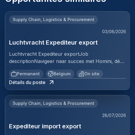
Supply Chain, Logistics & Procurement
03/08/2026
Luchtvracht Expediteur export
Luchtvracht Expediteur exportJob
descriptionNavigeer naar succes met Homini, dé
brug tussen talent en uitmuntende opportuniteiten
Permanent
Belgium
On site
binnen de arbeidsmarkt. Als voorloper in
Détails du poste
wervingsdiensten, matchen we toptalent met
topbedrijven in diverse sectoren. Met onze
expertise en toewijding streven we naar duurzame
Supply Chain, Logistics & Procurement
relaties en succesvolle plaatsingen. Bij Homini staat
elk individu centraal; we vinden de perfecte match,
28/07/2026
keer op keer.Voor ons team logistiek & distributie
Expediteur import export
zoeken we: Luchtvracht Expediteur export Jouw
verantwoordelijkheden:In deze administratieve