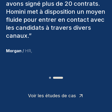
divers critères pour nous proposer
les bons candidats. Ceux que
nous avons recrutés sont toujours
parmi nous, et personnellement, je
suis très satisfait des nouvelles
recrues.
”
Joakin
/
Deputy-AMLCO
,
Voir les études de cas