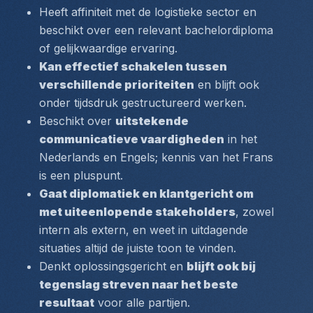
Heeft affiniteit met de logistieke sector
 en 
beschikt over een relevant bachelordiploma 
of gelijkwaardige ervaring.
Kan effectief schakelen tussen 
verschillende prioriteiten
 en blijft ook 
onder tijdsdruk gestructureerd werken.
Beschikt over 
uitstekende 
communicatieve vaardigheden
 in het 
Nederlands en Engels; kennis van het Frans 
is een pluspunt.
Gaat diplomatiek en klantgericht om 
met uiteenlopende stakeholders
, zowel 
intern als extern, en weet in uitdagende 
situaties altijd de juiste toon te vinden.
Denkt oplossingsgericht en 
blijft ook bij 
tegenslag streven naar het beste 
resultaat
 voor alle partijen.