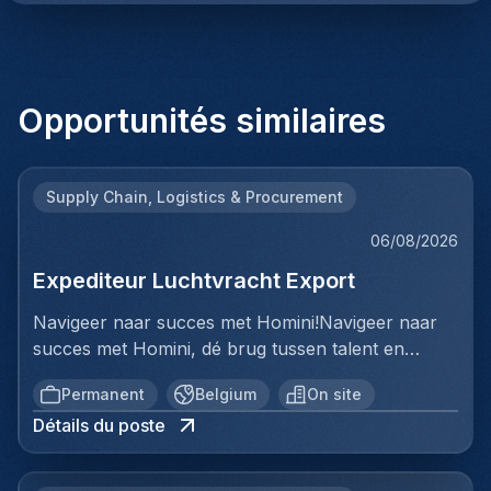
Opportunités similaires
Supply Chain, Logistics & Procurement
06/08/2026
Expediteur Luchtvracht Export
Navigeer naar succes met Homini!Navigeer naar
succes met Homini, dé brug tussen talent en
uitmuntende opportuniteiten binnen de
Permanent
Belgium
On site
arbeidsmarkt. Als voorloper in wervingsdiensten,
Détails du poste
matchen we toptalent met topbedrijven in diverse
sectoren. Met onze expertise en toewijding streven
we naar duurzame relaties en succesvolle