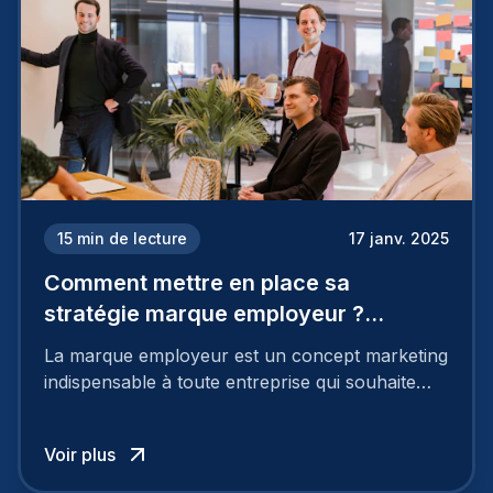
15
min de lecture
17 janv. 2025
Comment mettre en place sa
stratégie marque employeur ?
Découvrez les 7 étapes
La marque employeur est un concept marketing
indispensable à toute entreprise qui souhaite
soutenir son attractivité et fidéliser ses talents. Si
les raisons de construire une marque
Voir plus
employeur solide et positive sont évidentes, ce
travail, pour qu’il soit réussi, ne peut se faire en