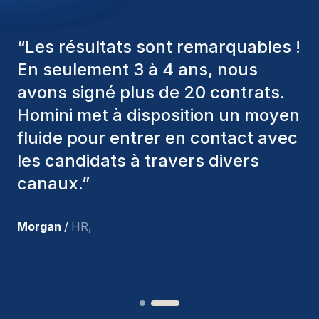
“
Les consultants Homini ont
toujours pris en considération
divers critères pour nous proposer
les bons candidats. Ceux que
nous avons recrutés sont toujours
parmi nous, et personnellement, je
suis très satisfait des nouvelles
recrues.
”
Joakin
/
Deputy-AMLCO
,