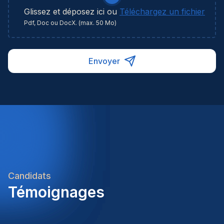
septemberContract van bepaalde duur van één
professionele werkomgeving met moderne tools
Glissez et déposez ici ou
Téléchargez un fichier
jaarEen uitgebreide inwerkperiode tijdens de eerste
en ondersteuning.Een hecht team waarin
Pdf, Doc ou DocX. (max. 50 Mo)
maand zodat je de functie grondig leert kennenJe
samenwerking en collegialiteit centraal staan.Een
neemt nadien de werkzaamheden over van een
uitdagende functie met veel verantwoordelijkheid
collega tijdens een moederschapsverlof en
en afwisseling.Ref: 583180Interesse?Klaar om
Envoyer
aansluitende afwezigheidTewerkstelling in de regio
jouw expertise binnen douane in te zetten bij een
BrucargoEen internationale werkomgeving binnen
internationale logistieke speler? Solliciteer vandaag
de luchtvrachtsectorInterne opleidingen en
nog en ontdek welke opportuniteiten deze functie
begeleidingEen aantrekkelijk salarispakket
jou te bieden heeft.Heb je nog vragen over deze
aangevuld met extralegale voordelenEen
vacature? Neem gerust contact op met één van
afwisselende administratieve functie met veel
onze consultants. We bekijken graag samen jouw
internationale contacten
ambities en begeleiden je met plezier naar jouw
volgende carrièrestap.Homini – We recruit. You
grow.
Candidats
Témoignages