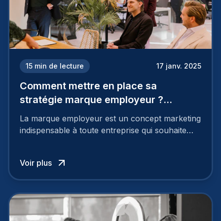
15
min de lecture
17 janv. 2025
Comment mettre en place sa
stratégie marque employeur ?
Découvrez les 7 étapes
La marque employeur est un concept marketing
indispensable à toute entreprise qui souhaite
soutenir son attractivité et fidéliser ses talents. Si
les raisons de construire une marque
Voir plus
employeur solide et positive sont évidentes, ce
travail, pour qu’il soit réussi, ne peut se faire en
deux temps trois mouvements. Il demande de
mettre en œuvre un certain nombre d’actions.