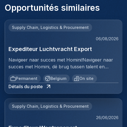
Opportunités similaires
Supply Chain, Logistics & Procurement
06/08/2026
Expediteur Luchtvracht Export
Navigeer naar succes met Homini!Navigeer naar
succes met Homini, dé brug tussen talent en
uitmuntende opportuniteiten binnen de
Permanent
Belgium
On site
arbeidsmarkt. Als voorloper in wervingsdiensten,
Détails du poste
matchen we toptalent met topbedrijven in diverse
sectoren. Met onze expertise en toewijding streven
we naar duurzame relaties en succesvolle
Supply Chain, Logistics & Procurement
plaatsingen. Bij Homini staat elk individu centraal;
we vinden de perfecte match, keer op keer.Voor
26/06/2026
ons team Logistiek & Distributie zoeken we een