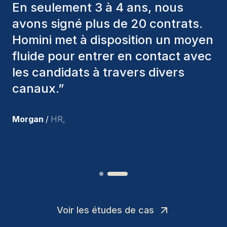
toujours pris en considération
divers critères pour nous proposer
les bons candidats. Ceux que
nous avons recrutés sont toujours
parmi nous, et personnellement, je
suis très satisfait des nouvelles
recrues.
”
Joakin
/
Deputy-AMLCO
,
Voir les études de cas