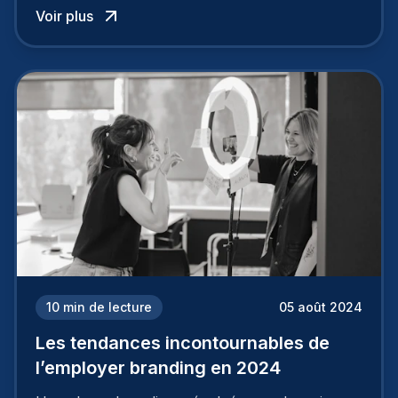
Voir plus
employeur solide et positive sont évidentes, ce
travail, pour qu’il soit réussi, ne peut se faire en
deux temps trois mouvements. Il demande de
mettre en œuvre un certain nombre d’actions.
10
min de lecture
05 août 2024
Les tendances incontournables de
l’employer branding en 2024