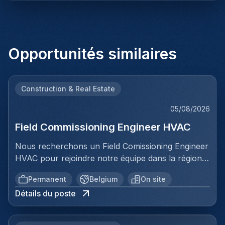
Opportunités similaires
Construction & Real Estate
05/08/2026
Field Commissioning Engineer HVAC
Nous recherchons un Field Comissioning Engineer
HVAC pour rejoindre notre équipe dans la région
de Bruxelles. Dans ce rôle, vous fournirez une
Permanent
Belgium
On site
assistance technique sur site lors de la mise en
Détails du poste
service et du démarrage des installations HVAC
pour nos clients. Vous serez responsable de
garantir que les systèmes de ventilation et