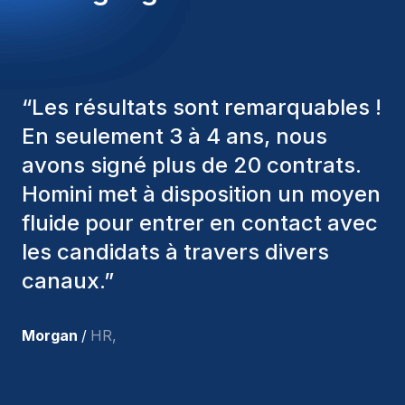
“
Les consultants Homini ont
toujours pris en considération
divers critères pour nous proposer
les bons candidats. Ceux que
nous avons recrutés sont toujours
parmi nous, et personnellement, je
suis très satisfait des nouvelles
recrues.
”
Joakin
/
Deputy-AMLCO
,