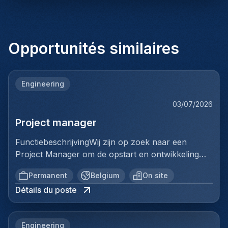
Opportunités similaires
Engineering
03/07/2026
Project manager
FunctiebeschrijvingWij zijn op zoek naar een
Project Manager om de opstart en ontwikkeling
van een volledig nieuwe productielijn voor
Permanent
Belgium
On site
ventilatiekanalen te leiden. Je bent
Détails du poste
verantwoordelijk voor de volledige uitrol van dit
strategische project, van de opstartfase tot het
beheer van de eerste grote
Engineering
klantencontracten.Belangrijkste