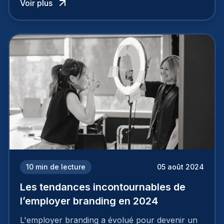
Voir plus
employeur solide et positive sont évidentes, ce
travail, pour qu’il soit réussi, ne peut se faire en
deux temps trois mouvements. Il demande de
mettre en œuvre un certain nombre d’actions.
10
min de lecture
05 août 2024
Les tendances incontournables de
l’employer branding en 2024
L'employer branding a évolué pour devenir un