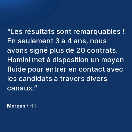
le maintien d'un excellent bilan de sécurité.
“
Les consultants Homini ont
toujours pris en considération
divers critères pour nous proposer
les bons candidats. Ceux que
nous avons recrutés sont toujours
parmi nous, et personnellement, je
suis très satisfait des nouvelles
recrues.
”
Joakin
/
Deputy-AMLCO
,