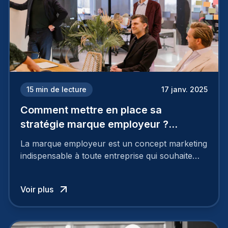
15
min de lecture
17 janv. 2025
Comment mettre en place sa
stratégie marque employeur ?
Découvrez les 7 étapes
La marque employeur est un concept marketing
indispensable à toute entreprise qui souhaite
soutenir son attractivité et fidéliser ses talents. Si
les raisons de construire une marque
Voir plus
employeur solide et positive sont évidentes, ce
travail, pour qu’il soit réussi, ne peut se faire en
deux temps trois mouvements. Il demande de