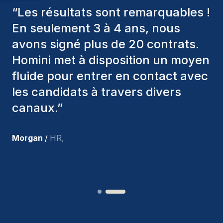
“
Les consultants Homini ont
toujours pris en considération
divers critères pour nous proposer
les bons candidats. Ceux que
nous avons recrutés sont toujours
parmi nous, et personnellement, je
suis très satisfait des nouvelles
recrues.
”
Joakin
/
Deputy-AMLCO
,