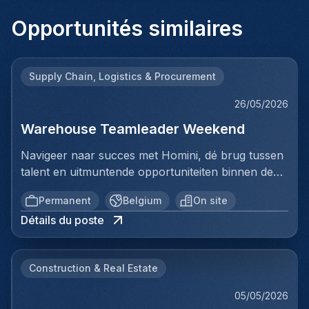
Opportunités similaires
Supply Chain, Logistics & Procurement
26/05/2026
Warehouse Teamleader Weekend
Navigeer naar succes met Homini, dé brug tussen
talent en uitmuntende opportuniteiten binnen de
arbeidsmarkt. Als voorloper in wervingsdiensten,
Permanent
Belgium
On site
matchen we toptalent met topbedrijven in diverse
Détails du poste
sectoren. Met onze expertise en toewijding streven
we naar duurzame relaties en succesvolle
plaatsingen. Bij Homini staat elk individu centraal;
Construction & Real Estate
we vinden de perfecte match, keer op keer.Voor
ons team logistiek & distributie zoeken we:
05/05/2026
Warehouse Teamleader WeekendJouw