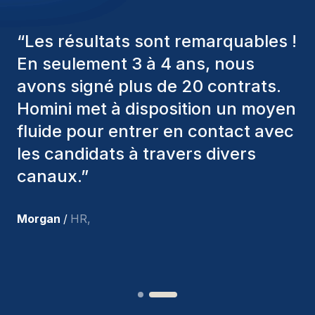
“
Les consultants Homini ont
toujours pris en considération
divers critères pour nous proposer
les bons candidats. Ceux que
nous avons recrutés sont toujours
parmi nous, et personnellement, je
suis très satisfait des nouvelles
recrues.
”
Joakin
/
Deputy-AMLCO
,