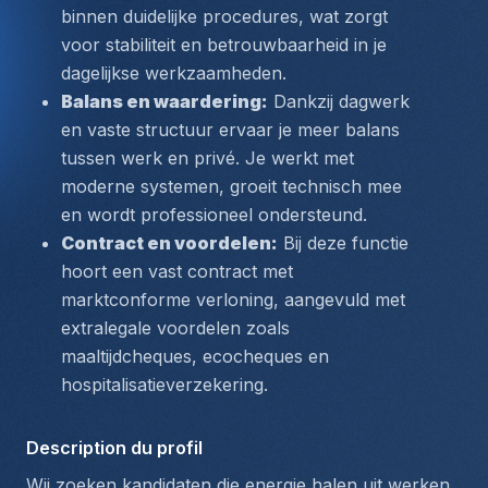
binnen duidelijke procedures, wat zorgt 
voor 
stabiliteit
 en 
betrouwbaarheid
 in je 
dagelijkse werkzaamheden.
Balans en waardering:
 Dankzij dagwerk 
en vaste structuur ervaar je meer balans 
tussen werk en privé. Je werkt met 
moderne systemen, groeit technisch mee 
en wordt professioneel ondersteund.
Contract en voordelen:
 Bij deze functie 
hoort een vast contract met 
marktconforme verloning, aangevuld met 
extralegale voordelen zoals 
maaltijdcheques
, 
ecocheques
 en 
hospitalisatieverzekering
.
Description du profil
Wij zoeken kandidaten die energie halen uit werken 