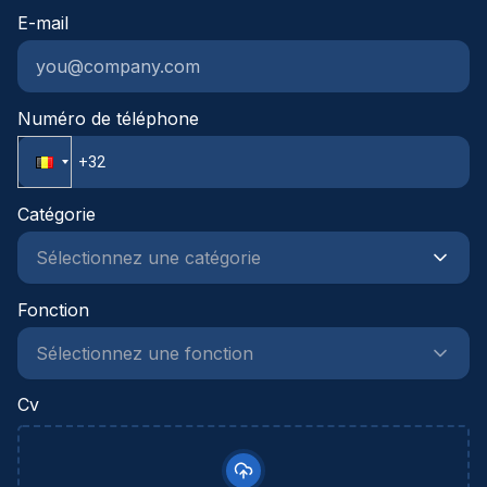
E-mail
sterke onderhandelingsvaardigheden.Je werkt
gestructureerd, neemt initiatief en durft
verantwoordelijkheid op te nemen in een
dynamische projectomgeving.
Numéro de téléphone
Catégorie
Fonction
Cv