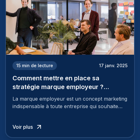
15
min de lecture
17 janv. 2025
Comment mettre en place sa
stratégie marque employeur ?
Découvrez les 7 étapes
La marque employeur est un concept marketing
indispensable à toute entreprise qui souhaite
soutenir son attractivité et fidéliser ses talents. Si
les raisons de construire une marque
Voir plus
employeur solide et positive sont évidentes, ce
travail, pour qu’il soit réussi, ne peut se faire en