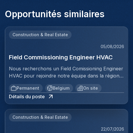
Opportunités similaires
Construction & Real Estate
05/08/2026
Field Commissioning Engineer HVAC
Nous recherchons un Field Comissioning Engineer
HVAC pour rejoindre notre équipe dans la région
de Bruxelles. Dans ce rôle, vous fournirez une
Permanent
Belgium
On site
assistance technique sur site lors de la mise en
Détails du poste
service et du démarrage des installations HVAC
pour nos clients. Vous serez responsable de
garantir que les systèmes de ventilation et
Construction & Real Estate
climatisation sont correctement installés,
configurés et testés conformément aux
22/07/2026
spécifications et aux normes prescrites. Votre