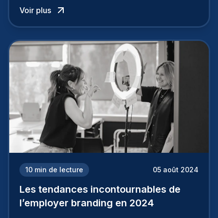
les raisons de construire une marque
Voir plus
employeur solide et positive sont évidentes, ce
travail, pour qu’il soit réussi, ne peut se faire en
deux temps trois mouvements. Il demande de
mettre en œuvre un certain nombre d’actions.
10
min de lecture
05 août 2024
Les tendances incontournables de
l’employer branding en 2024