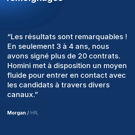
Success is measured by account retention and
expansion, new business acquisition, and the
quality of client relationships built and maintained.
“
Les consultants Homini ont
toujours pris en considération
divers critères pour nous proposer
les bons candidats. Ceux que
nous avons recrutés sont toujours
parmi nous, et personnellement, je
suis très satisfait des nouvelles
recrues.
”
Joakin
/
Deputy-AMLCO
,