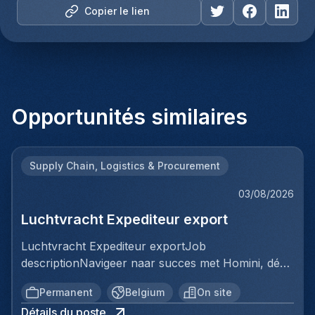
Copier le lien
Opportunités similaires
Supply Chain, Logistics & Procurement
03/08/2026
Luchtvracht Expediteur export
Luchtvracht Expediteur exportJob
descriptionNavigeer naar succes met Homini, dé
brug tussen talent en uitmuntende opportuniteiten
Permanent
Belgium
On site
binnen de arbeidsmarkt. Als voorloper in
Détails du poste
wervingsdiensten, matchen we toptalent met