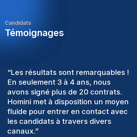
ambities en begeleiden je met plezier naar jouw
volgende carrièrestap.Homini – We recruit. You
grow.
Candidats
Témoignages
“
Les consultants Homini ont
toujours pris en considération
divers critères pour nous proposer
les bons candidats. Ceux que
nous avons recrutés sont toujours
parmi nous, et personnellement, je
suis très satisfait des nouvelles