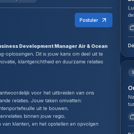
Lu
de
Postuler
br
op
vo
to
Dé
usiness Development Manager Air & Ocean
Me
g-oplossingen. Dit is jouw kans om deel uit te 
du
vatie, klantgerichtheid en duurzame relaties 
Ho
pe
lo
Ex
O
twoordelijk voor het uitbreiden van ons 
ve
Na
nde relaties. Jouw taken omvatten:
fu
tu
lu
ntenportefeuille uit te bouwen.
bi
ex
nrelaties binnen jouw regio.
we
Je
 van klanten, en het opstellen en opvolgen 
to
op
ex