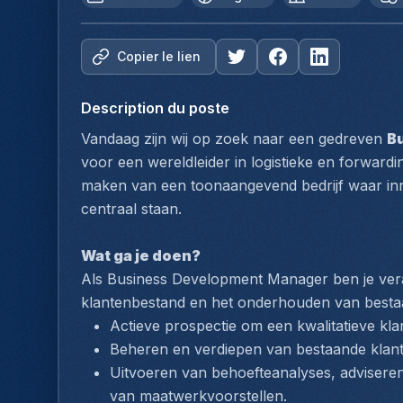
Copier le lien
Description du poste
Vandaag zijn wij op zoek naar een gedreven 
B
voor een wereldleider in logistieke en forwardin
maken van een toonaangevend bedrijf waar inno
centraal staan.
Wat ga je doen?
Als Business Development Manager ben je veran
klantenbestand en het onderhouden van bestaa
Actieve prospectie om een kwalitatieve kla
Beheren en verdiepen van bestaande klante
Uitvoeren van behoefteanalyses, adviseren
van maatwerkvoorstellen.