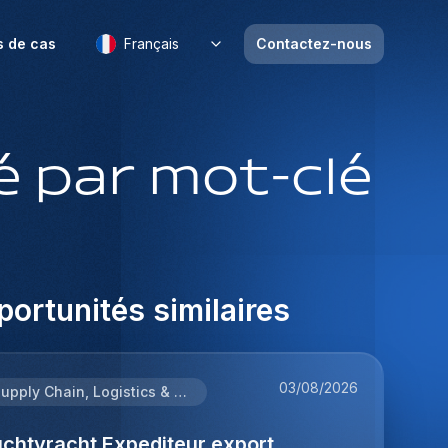
s de cas
Français
Contactez-nous
 par mot-clé
ortunités similaires
03/08/2026
Supply Chain, Logistics & Procurement
uchtvracht Expediteur export