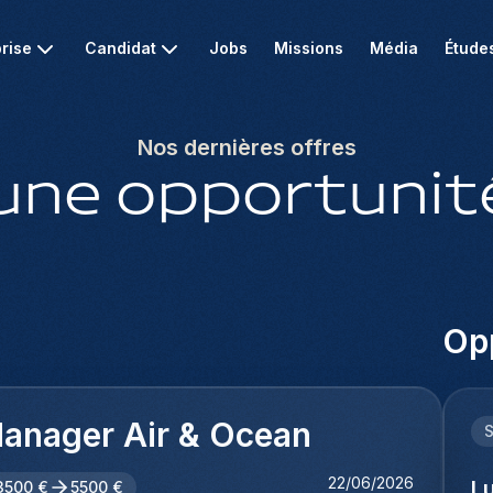
rise
Candidat
Jobs
Missions
Média
Étude
Nos dernières offres
une opportunité
Opp
anager Air & Ocean
22/06/2026
L
3500 €
5500 €