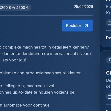
Fu
25/02/2026
3200 €
4500 €
Pr
va
ve
Postuler
ve
st
Dé
be
ig complexe machines tot in detail leert kennen? 
kl
n klanten ondersteunen op internationaal niveau? 
ve
va
 iets voor jou!
E
pr
on
Ch
oblemen aan productiemachines bij klanten 
of
De
le
stellingen bij machine-uitval.
de
on
dé
ines up-to-date te houden volgens de 
we
pr
op
se
n automatie voor continue 
vo
de