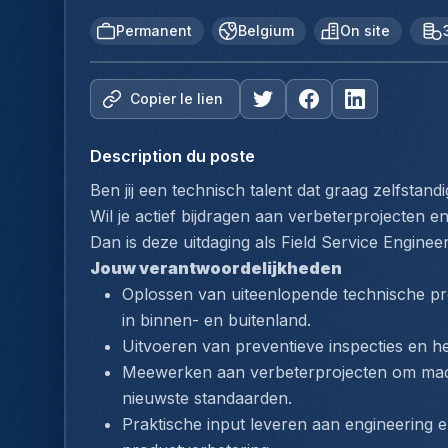
Permanent
Belgium
On site
Copier le lien
Description du poste
Ben jij een technisch talent dat graag zelfstand
Wil je actief bijdragen aan verbeterprojecten e
Dan is deze uitdaging als Field Service Engineer
Jouw verantwoordelijkheden
Oplossen van uiteenlopende technische pr
in binnen- en buitenland.
Uitvoeren van preventieve inspecties en her
Meewerken aan verbeterprojecten om mach
nieuwste standaarden.
Praktische input leveren aan engineering e