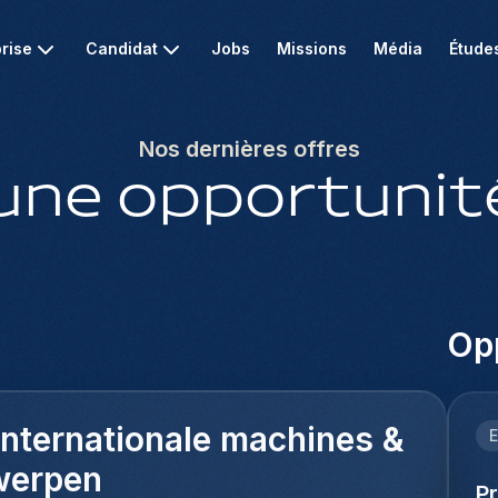
rise
Candidat
Jobs
Missions
Média
Étude
Nos dernières offres
une opportunité
Opp
 Internationale machines &
E
werpen
P