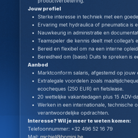
productverbetering.
Jouw profiel
Sterke interesse in techniek met een goed
Ervaring met hydraulica of pneumatica is e
Nauwkeurig in administratie en documentat
Teamspeler die kennis deelt met collega’s 
Bereid en flexibel om na een interne opleid
Bereidheid om (basis) Duits te spreken is e
Aanbod
Marktconform salaris, afgestemd op jouw 
Extralegale voordelen zoals maaltijdcheques
ecocheques (250 EUR) en fietslease.
20 wettelijke vakantiedagen plus 15 ADV-d
Werken in een internationale, technische 
verantwoordelijke opdrachten.
Interesse? Wil je meer te weten komen:
Telefoonnummer: +32 496 52 16 79
Mail: 
michiel@homini.be