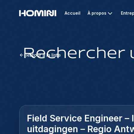
Accueil
À propos
Entrep
Rechercher 
Retour à la liste
Field Service Engineer –
uitdagingen – Regio Ant