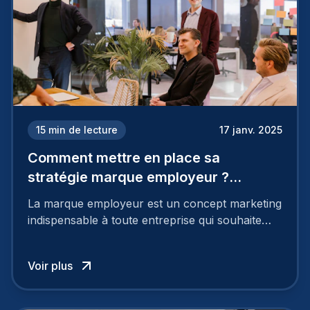
15
min de lecture
17 janv. 2025
Comment mettre en place sa
stratégie marque employeur ?
Découvrez les 7 étapes
La marque employeur est un concept marketing
indispensable à toute entreprise qui souhaite
soutenir son attractivité et fidéliser ses talents. Si
les raisons de construire une marque
Voir plus
employeur solide et positive sont évidentes, ce
travail, pour qu’il soit réussi, ne peut se faire en
deux temps trois mouvements. Il demande de