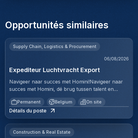
Opportunités similaires
Supply Chain, Logistics & Procurement
06/08/2026
Expediteur Luchtvracht Export
Navigeer naar succes met Homini!Navigeer naar
succes met Homini, dé brug tussen talent en
uitmuntende opportuniteiten binnen de
Permanent
Belgium
On site
arbeidsmarkt. Als voorloper in wervingsdiensten,
Détails du poste
matchen we toptalent met topbedrijven in diverse
sectoren. Met onze expertise en toewijding streven
we naar duurzame relaties en succesvolle
Construction & Real Estate
plaatsingen. Bij Homini staat elk individu centraal;