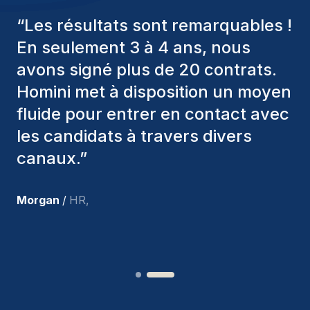
“
Les consultants Homini ont
toujours pris en considération
divers critères pour nous proposer
les bons candidats. Ceux que
nous avons recrutés sont toujours
parmi nous, et personnellement, je
suis très satisfait des nouvelles
recrues.
”
Joakin
/
Deputy-AMLCO
,