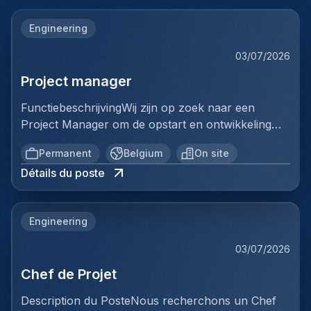
Engineering
03/07/2026
Project manager
FunctiebeschrijvingWij zijn op zoek naar een
Project Manager om de opstart en ontwikkeling
van een volledig nieuwe productielijn voor
Permanent
Belgium
On site
ventilatiekanalen te leiden. Je bent
Détails du poste
verantwoordelijk voor de volledige uitrol van dit
strategische project, van de opstartfase tot het
beheer van de eerste grote
Engineering
klantencontracten.Belangrijkste
verantwoordelijkheden:De opstart en optimalisatie
03/07/2026
van de productielijn aansturenCommerciële
Chef de Projet
prospectie uitvoeren en de verkoop verder
ontwikkelenProjecten van A tot Z beheren:
Description du PosteNous recherchons un Chef
offertes, planning, productie, kwaliteit en