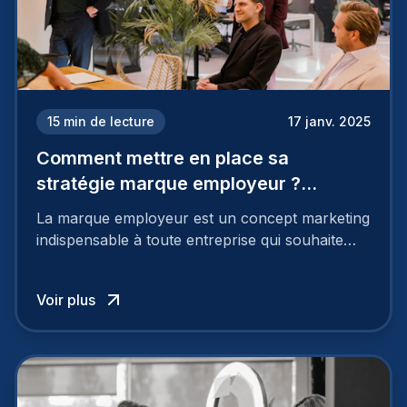
15
min de lecture
17 janv. 2025
Comment mettre en place sa
stratégie marque employeur ?
Découvrez les 7 étapes
La marque employeur est un concept marketing
indispensable à toute entreprise qui souhaite
soutenir son attractivité et fidéliser ses talents. Si
les raisons de construire une marque
Voir plus
employeur solide et positive sont évidentes, ce
travail, pour qu’il soit réussi, ne peut se faire en
deux temps trois mouvements. Il demande de
mettre en œuvre un certain nombre d’actions.