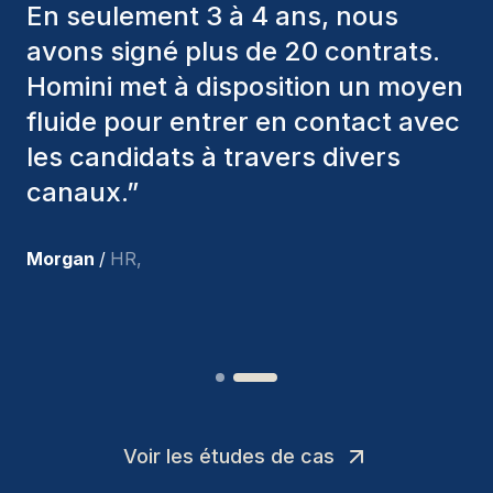
toujours pris en considération
divers critères pour nous proposer
les bons candidats. Ceux que
nous avons recrutés sont toujours
parmi nous, et personnellement, je
suis très satisfait des nouvelles
recrues.
”
Joakin
/
Deputy-AMLCO
,
Voir les études de cas