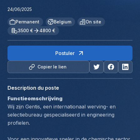
24/06/2025
Permanent
Belgium
On site
3500 €
4800 €
Postuler
Copier le lien
Description du poste
Functieomschrijving
Wij zijn Gentis, een internationaal werving- en 
selectiebureau gespecialiseerd in engineering 
profielen.
Voor een innovatieve speler in de chemische sector, 